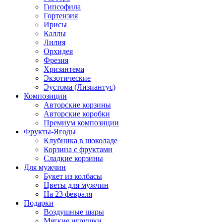
Гипсофила
Гортензия
Ирисы
Каллы
Лилия
Орхидея
Фрезия
Хризантема
Экзотические
Эустома (Лизиантус)
Композиции
Авторские корзины
Авторские коробки
Премиум композиции
Фрукты-Ягоды
Клубника в шоколаде
Корзина с фруктами
Сладкие корзины
Для мужчин
Букет из колбасы
Цветы для мужчин
На 23 февраля
Подарки
Воздушные шары
Мягкие игрушки