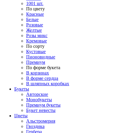
1001 шт.
По цвету
Красные
Белые
Розовые
Желтые
Розы микс
Кремовые
По сорту
Кустовые
Пионовидные
Премиум
По форме букета
В корзинах
В форме сердца
В шляпных коробках
Букеты
Авторские
Монобукеты
Премиум букеты
Букет невесты
Цветы
Альстромерия
Гвоздика
Гербера