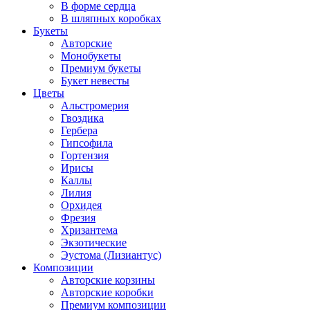
В форме сердца
В шляпных коробках
Букеты
Авторские
Монобукеты
Премиум букеты
Букет невесты
Цветы
Альстромерия
Гвоздика
Гербера
Гипсофила
Гортензия
Ирисы
Каллы
Лилия
Орхидея
Фрезия
Хризантема
Экзотические
Эустома (Лизиантус)
Композиции
Авторские корзины
Авторские коробки
Премиум композиции