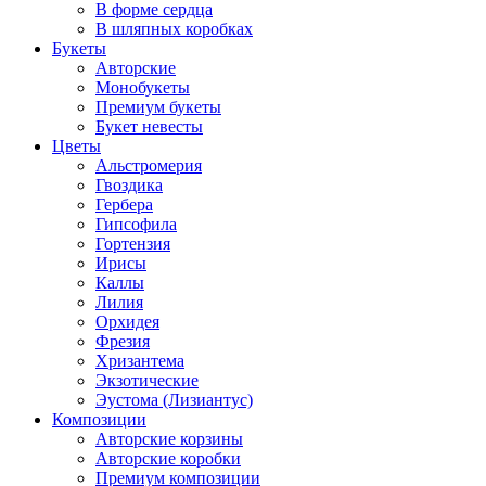
В форме сердца
В шляпных коробках
Букеты
Авторские
Монобукеты
Премиум букеты
Букет невесты
Цветы
Альстромерия
Гвоздика
Гербера
Гипсофила
Гортензия
Ирисы
Каллы
Лилия
Орхидея
Фрезия
Хризантема
Экзотические
Эустома (Лизиантус)
Композиции
Авторские корзины
Авторские коробки
Премиум композиции