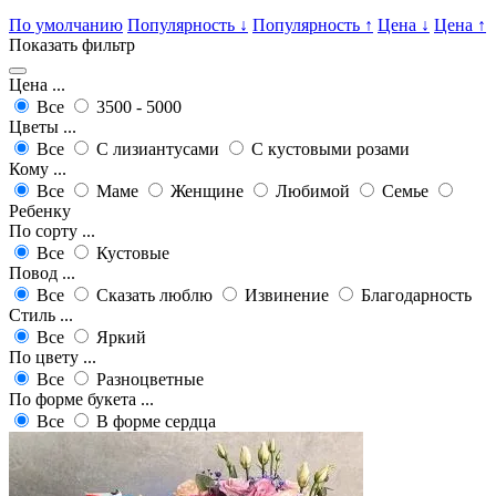
По умолчанию
Популярность
↓
Популярность
↑
Цена
↓
Цена
↑
Показать фильтр
Цена ...
Все
3500 - 5000
Цветы ...
Все
С лизиантусами
С кустовыми розами
Кому ...
Все
Маме
Женщине
Любимой
Семье
Ребенку
По сорту ...
Все
Кустовые
Повод ...
Все
Сказать люблю
Извинение
Благодарность
Стиль ...
Все
Яркий
По цвету ...
Все
Разноцветные
По форме букета ...
Все
В форме сердца