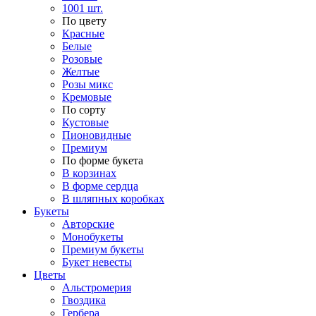
1001 шт.
По цвету
Красные
Белые
Розовые
Желтые
Розы микс
Кремовые
По сорту
Кустовые
Пионовидные
Премиум
По форме букета
В корзинах
В форме сердца
В шляпных коробках
Букеты
Авторские
Монобукеты
Премиум букеты
Букет невесты
Цветы
Альстромерия
Гвоздика
Гербера