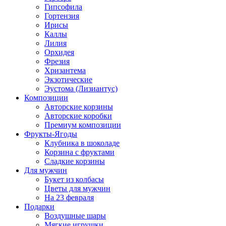
Гипсофила
Гортензия
Ирисы
Каллы
Лилия
Орхидея
Фрезия
Хризантема
Экзотические
Эустома (Лизиантус)
Композиции
Авторские корзины
Авторские коробки
Премиум композиции
Фрукты-Ягоды
Клубника в шоколаде
Корзина с фруктами
Сладкие корзины
Для мужчин
Букет из колбасы
Цветы для мужчин
На 23 февраля
Подарки
Воздушные шары
Мягкие игрушки