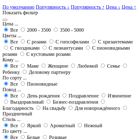
По умолчанию
Популярность
↓
Популярность
↑
Цена
↓
Цена
↑
Показать фильтр
Цена ...
Все
2000 - 3500
3500 - 5000
Цветы ...
Все
С розами
С гипсофилами
С хризантемами
С гвоздиками
С лизиантусами
С пионовидными
розами
С кустовыми розами
Кому ...
Все
Маме
Женщине
Любимой
Семье
Ребенку
Деловому партнеру
По сорту ...
Все
Пионовидные
Повод ...
Все
День рождения
Поздравление
Извинение
Выздоравливай
Бизнес-поздравления
Благодарность
На свадьбу
Для новорождённого
Праздничный
Стиль ...
Все
Яркий
Ароматный
Нежный
По цвету ...
Все
Белые
Розовые