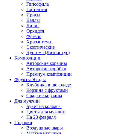
Гипсофила
Гортензия
Ирисы
Каллы
Лилия
Орхидея
Фрезия
Хризантема
Экзотические
Эустома (Лизиантус)
Композиции
Авторские корзины
Авторские коробки
Премиум композиции
Фрукты-Ягоды
Клубника в шоколаде
Корзина с фруктами
Сладкие корзины
Для мужчин
Букет из колбасы
Цветы для мужчин
На 23 февраля
Подарки
Воздушные шары
Мягкие игрушки