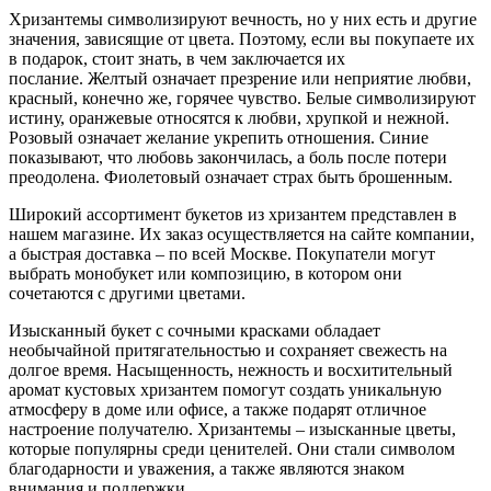
Хризантемы символизируют вечность, но у них есть и другие
значения, зависящие от цвета. Поэтому, если вы покупаете их
в подарок, стоит знать, в чем заключается их
послание. Желтый означает презрение или неприятие любви,
красный, конечно же, горячее чувство. Белые символизируют
истину, оранжевые относятся к любви, хрупкой и нежной.
Розовый означает желание укрепить отношения. Синие
показывают, что любовь закончилась, а боль после потери
преодолена. Фиолетовый означает страх быть брошенным.
Широкий ассортимент букетов из хризантем представлен в
нашем магазине. Их заказ осуществляется на сайте компании,
а быстрая доставка – по всей Москве. Покупатели могут
выбрать монобукет или композицию, в котором они
сочетаются с другими цветами.
Изысканный букет с сочными красками обладает
необычайной притягательностью и сохраняет свежесть на
долгое время. Насыщенность, нежность и восхитительный
аромат кустовых хризантем помогут создать уникальную
атмосферу в доме или офисе, а также подарят отличное
настроение получателю. Хризантемы – изысканные цветы,
которые популярны среди ценителей. Они стали символом
благодарности и уважения, а также являются знаком
внимания и поддержки.