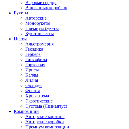
В форме сердца
В шляпных коробках
Букеты
Авторские
Монобукеты
Премиум букеты
Букет невесты
Цветы
Альстромерия
Гвоздика
Гербера
Гипсофила
Гортензия
Ирисы
Каллы
Лилия
Орхидея
Фрезия
Хризантема
Экзотические
Эустома (Лизиантус)
Композиции
Авторские корзины
Авторские коробки
Премиум композиции