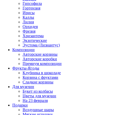
Гипсофила
Гортензия
Ирисы
Каллы
Лилия
Орхидея
Фрезия
Хризантема
Экзотические
Эустома (Лизиантус)
Композиции
Авторские корзины
Авторские коробки
Премиум композиции
Фрукты-Ягоды
Клубника в шоколаде
Корзина с фруктами
Сладкие корзины
Для мужчин
Букет из колбасы
Цветы для мужчин
На 23 февраля
Подарки
Воздушные шары
Мягкие игрушки