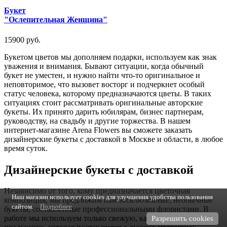
Букет
"Ослепительная Женщина"
15900 руб.
Букетом цветов мы дополняем подарки, используем как знак
уважения и внимания. Бывают ситуации, когда обычный
букет не уместен, и нужно найти что-то оригинальное и
неповторимое, что вызовет восторг и подчеркнет особый
статус человека, которому предназначаются цветы. В таких
ситуациях стоит рассматривать оригинальные авторские
букеты. Их принято дарить юбилярам, бизнес партнерам,
руководству, на свадьбу и другие торжества. В нашем
интернет-магазине Arena Flowers вы сможете заказать
дизайнерские букеты с доставкой в Москве и области, в любое
время суток.
Дизайнерские букеты с доставкой
Независимо от того, кому предназначается цветочная
Наш магазин использует cookies для улучшения удобства пользования
композиция, мы предложим вам эксклюзивные, необычные
сайтом.
Подробнее
букеты, составленные профессиональными флористами. В
работе мы используем только свежую, качественную
Разрешить cookies