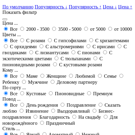
По умолчанию
Популярность
↓
Популярность
↑
Цена
↓
Цена
↑
Показать фильтр
Цена ...
Все
2000 - 3500
3500 - 5000
от 5000
от 10000
Цветы ...
Все
С розами
С гипсофилами
С хризантемами
С орхидеями
С альстромериями
С ирисами
С
гвоздиками
С лизиантусами
С пионами
С
экзотическими цветами
С тюльпанами
С
пионовидными розами
С кустовыми розами
Кому ...
Все
Маме
Женщине
Любимой
Семье
Ребенку
Мужчине
Деловому партнеру
По сорту ...
Все
Кустовые
Пионовидные
Премиум
Повод ...
Все
День рождения
Поздравление
Сказать
люблю
Извинение
Выздоравливай
Бизнес-
поздравления
Благодарность
На свадьбу
Для
новорождённого
Праздничный
Стиль ...
Все
Яркий
Ароматный
Нежный