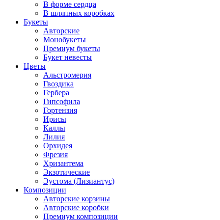
В форме сердца
В шляпных коробках
Букеты
Авторские
Монобукеты
Премиум букеты
Букет невесты
Цветы
Альстромерия
Гвоздика
Гербера
Гипсофила
Гортензия
Ирисы
Каллы
Лилия
Орхидея
Фрезия
Хризантема
Экзотические
Эустома (Лизиантус)
Композиции
Авторские корзины
Авторские коробки
Премиум композиции