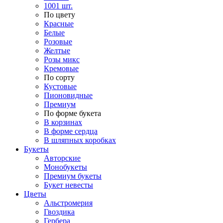
1001 шт.
По цвету
Красные
Белые
Розовые
Желтые
Розы микс
Кремовые
По сорту
Кустовые
Пионовидные
Премиум
По форме букета
В корзинах
В форме сердца
В шляпных коробках
Букеты
Авторские
Монобукеты
Премиум букеты
Букет невесты
Цветы
Альстромерия
Гвоздика
Гербера