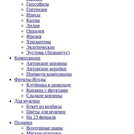
Гипсофила
Гортензия
Ирисы
Каллы
Лилия
Орхидея
Фрезия
Хризантема
Экзотические
Эустома (Лизиантус)
Композиции
Авторские корзины
Авторские коробки
Премиум композиции
Фрукты-Ягоды
Клубника в шоколаде
Корзина с фруктами
Сладкие корзины
Для мужчин
Букет из колбасы
Цветы для мужчин
На 23 февраля
Подарки
Воздушные шары
Мягкие игрушки