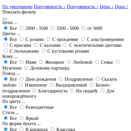
По умолчанию
Популярность
↓
Популярность
↑
Цена
↓
Цена
↑
Показать фильтр
Цена ...
Все
2000 - 3500
3500 - 5000
от 5000
Цветы ...
Все
С розами
С орхидеями
С альстромериями
С ирисами
С каллами
С экзотическими цветами
С тюльпанами
С кустовыми розами
Кому ...
Все
Маме
Женщине
Любимой
Семье
Мужчине
Деловому партнеру
Повод ...
Все
День рождения
Поздравление
Сказать
люблю
Извинение
Выздоравливай
Бизнес-
поздравления
Благодарность
На свадьбу
Для
новорождённого
По цвету ...
Все
Разноцветные
Стиль ...
Все
Яркий
По форме букета ...
Все
В корзинах
Классика