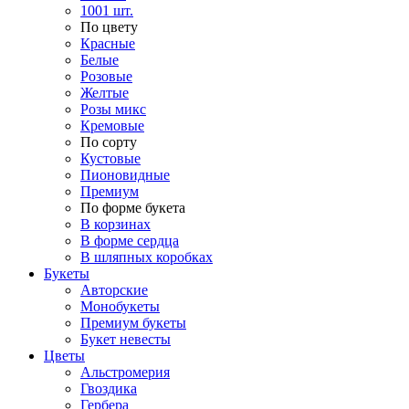
1001 шт.
По цвету
Красные
Белые
Розовые
Желтые
Розы микс
Кремовые
По сорту
Кустовые
Пионовидные
Премиум
По форме букета
В корзинах
В форме сердца
В шляпных коробках
Букеты
Авторские
Монобукеты
Премиум букеты
Букет невесты
Цветы
Альстромерия
Гвоздика
Гербера