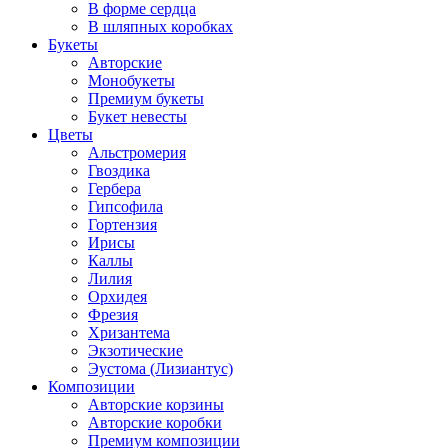
В форме сердца
В шляпных коробках
Букеты
Авторские
Монобукеты
Премиум букеты
Букет невесты
Цветы
Альстромерия
Гвоздика
Гербера
Гипсофила
Гортензия
Ирисы
Каллы
Лилия
Орхидея
Фрезия
Хризантема
Экзотические
Эустома (Лизиантус)
Композиции
Авторские корзины
Авторские коробки
Премиум композиции