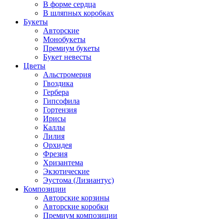
В форме сердца
В шляпных коробках
Букеты
Авторские
Монобукеты
Премиум букеты
Букет невесты
Цветы
Альстромерия
Гвоздика
Гербера
Гипсофила
Гортензия
Ирисы
Каллы
Лилия
Орхидея
Фрезия
Хризантема
Экзотические
Эустома (Лизиантус)
Композиции
Авторские корзины
Авторские коробки
Премиум композиции