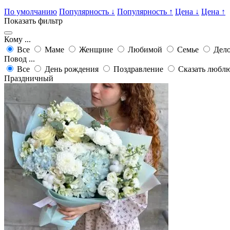
По умолчанию
Популярность
↓
Популярность
↑
Цена
↓
Цена
↑
Показать фильтр
Кому ...
Все
Маме
Женщине
Любимой
Семье
Дело
Повод ...
Все
День рождения
Поздравление
Сказать любл
Праздничный