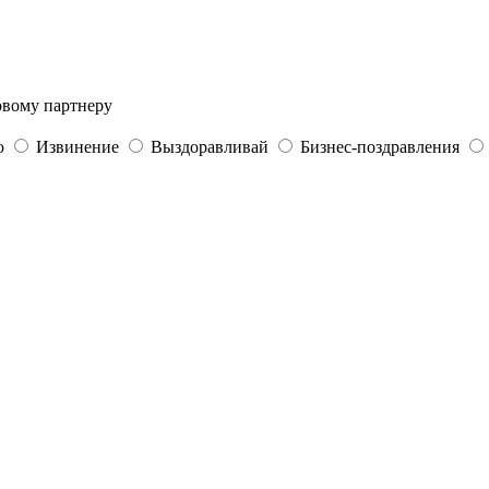
вому партнеру
ю
Извинение
Выздоравливай
Бизнес-поздравления