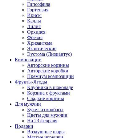
Гипсофила
Гортензия
Ирисы
Каллы
Лилия
Орхидея
Фрезия
Хризантема
Экзотические
Эустома (Лизиантус)
Композиции
Авторские корзины
Авторские коробки
Премиум композиции
Фрукты-Ягоды
Клубника в шоколаде
Корзина с фруктами
Сладкие корзины
Для мужчин
Букет из колбасы
Цветы для мужчин
На 23 февраля
Подарки
Воздушные шары
Мягкие игрушки