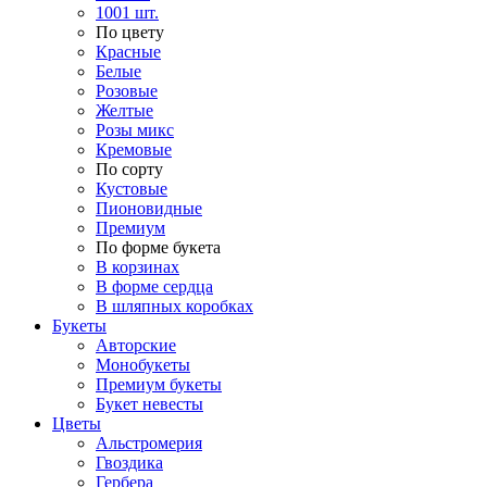
1001 шт.
По цвету
Красные
Белые
Розовые
Желтые
Розы микс
Кремовые
По сорту
Кустовые
Пионовидные
Премиум
По форме букета
В корзинах
В форме сердца
В шляпных коробках
Букеты
Авторские
Монобукеты
Премиум букеты
Букет невесты
Цветы
Альстромерия
Гвоздика
Гербера