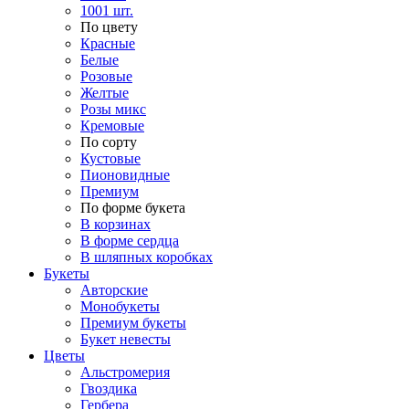
1001 шт.
По цвету
Красные
Белые
Розовые
Желтые
Розы микс
Кремовые
По сорту
Кустовые
Пионовидные
Премиум
По форме букета
В корзинах
В форме сердца
В шляпных коробках
Букеты
Авторские
Монобукеты
Премиум букеты
Букет невесты
Цветы
Альстромерия
Гвоздика
Гербера