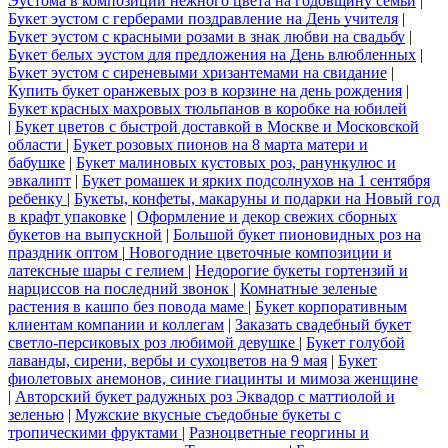
Эустома в композиции нежного цвета на годовщину семьи
|
Букет эустом с герберами поздравление на День учителя
|
Букет эустом с красными розами в знак любви на свадьбу
|
Букет белых эустом для предложения на День влюбленных
|
Букет эустом с сиреневыми хризантемами на свидание
|
Купить букет оранжевых роз в корзине на день рождения
|
Букет красных махровых тюльпанов в коробке на юбилей
|
Букет цветов с быстрой доставкой в Москве и Московской
области
|
Букет розовых пионов на 8 марта матери и
бабушке
|
Букет малиновых кустовых роз, ранункулюс и
эвкалипт
|
Букет ромашек и ярких подсолнухов на 1 сентября
ребенку
|
Букеты, конфеты, макаруны и подарки на Новый год
в крафт упаковке
|
Оформление и декор свежих сборных
букетов на выпускной
|
Большой букет пионовидных роз на
праздник оптом
|
Новогодние цветочные композиции и
латексные шары с гелием
|
Недорогие букеты гортензий и
нарциссов на последний звонок
|
Комнатные зеленые
растения в кашпо без повода маме
|
Букет корпоративным
клиентам компании и коллегам
|
Заказать свадебный букет
светло-персиковых роз любимой девушке
|
Букет голубой
лаванды, сирени, вербы и сухоцветов на 9 мая
|
Букет
фиолетовых анемонов, синие гиацинты и мимоза женщине
|
Авторский букет радужных роз Эквадор с маттиолой и
зеленью
|
Мужские вкусные съедобные букеты с
тропическими фруктами
|
Разноцветные георгины и