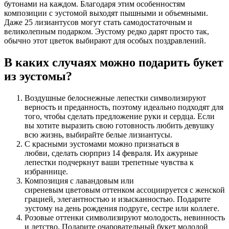
бутонами на каждом. Благодаря этим особенностям
композиции с эустомой выходят пышными и объемными.
Даже 25 лизиантусов могут стать самодостаточным и
великолепным подарком. Эустому редко дарят просто так,
обычно этот цветок выбирают для особых поздравлений.
В каких случаях можно подарить букет
из эустомы?
Воздушные белоснежные лепестки символизируют
верность и преданность, поэтому идеально подходят для
того, чтобы сделать предложение руки и сердца. Если
вы хотите выразить свою готовность любить девушку
всю жизнь, выбирайте белые лизиантусы.
С красными эустомами можно признаться в
любви, сделать сюрприз 14 февраля. Их ажурные
лепестки подчеркнут ваши трепетные чувства к
избраннице.
Композиция с лавандовым или
сиреневым цветовым оттенком ассоциируется с женской
грацией, элегантностью и изысканностью. Подарите
эустому на день рождения подруге, сестре или коллеге.
Розовые оттенки символизируют молодость, невинность
и детство. Подарите очаровательный букет молодой