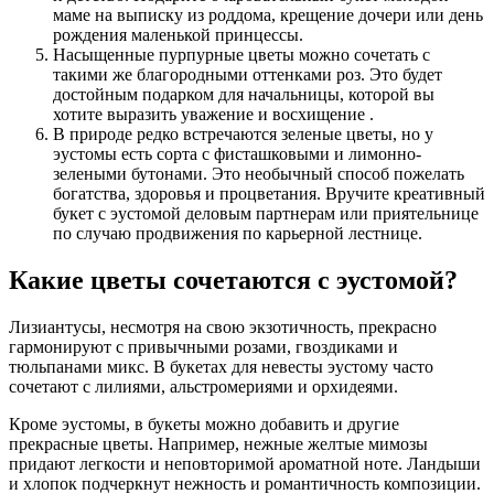
маме на выписку из роддома, крещение дочери или день
рождения маленькой принцессы.
Насыщенные пурпурные цветы можно сочетать с
такими же благородными оттенками роз. Это будет
достойным подарком для начальницы, которой вы
хотите выразить уважение и восхищение .
В природе редко встречаются зеленые цветы, но у
эустомы есть сорта с фисташковыми и лимонно-
зелеными бутонами. Это необычный способ пожелать
богатства, здоровья и процветания. Вручите креативный
букет с эустомой деловым партнерам или приятельнице
по случаю продвижения по карьерной лестнице.
Какие цветы сочетаются с эустомой?
Лизиантусы, несмотря на свою экзотичность, прекрасно
гармонируют с привычными розами, гвоздиками и
тюльпанами микс. В букетах для невесты эустому часто
сочетают с лилиями, альстромериями и орхидеями.
Кроме эустомы, в букеты можно добавить и другие
прекрасные цветы. Например, нежные желтые мимозы
придают легкости и неповторимой ароматной ноте. Ландыши
и хлопок подчеркнут нежность и романтичность композиции.