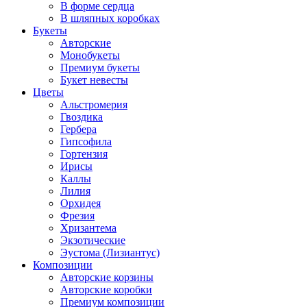
В форме сердца
В шляпных коробках
Букеты
Авторские
Монобукеты
Премиум букеты
Букет невесты
Цветы
Альстромерия
Гвоздика
Гербера
Гипсофила
Гортензия
Ирисы
Каллы
Лилия
Орхидея
Фрезия
Хризантема
Экзотические
Эустома (Лизиантус)
Композиции
Авторские корзины
Авторские коробки
Премиум композиции