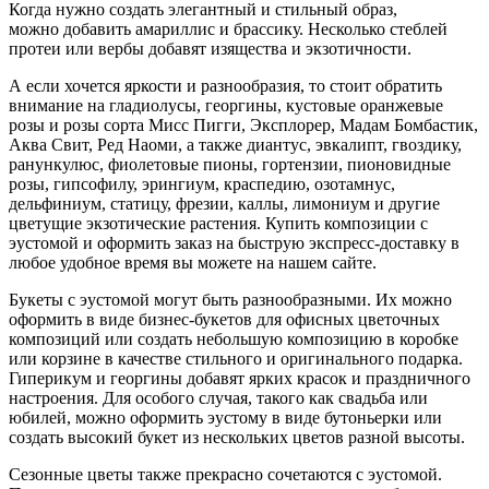
Когда нужно создать элегантный и стильный образ,
можно добавить амариллис и брассику. Несколько стеблей
протеи или вербы добавят изящества и экзотичности.
А если хочется яркости и разнообразия, то стоит обратить
внимание на гладиолусы, георгины, кустовые оранжевые
розы и розы сорта Мисс Пигги, Эксплорер, Мадам Бомбастик,
Аква Свит, Ред Наоми, а также диантус, эвкалипт, гвоздику,
ранункулюс, фиолетовые пионы, гортензии, пионовидные
розы, гипсофилу, эрингиум, краспедию, озотамнус,
дельфиниум, статицу, фрезии, каллы, лимониум и другие
цветущие экзотические растения. Купить композиции с
эустомой и оформить заказ на быструю экспресс-доставку в
любое удобное время вы можете на нашем сайте.
Букеты с эустомой могут быть разнообразными. Их можно
оформить в виде бизнес-букетов для офисных цветочных
композиций или создать небольшую композицию в коробке
или корзине в качестве стильного и оригинального подарка.
Гиперикум и георгины добавят ярких красок и праздничного
настроения. Для особого случая, такого как свадьба или
юбилей, можно оформить эустому в виде бутоньерки или
создать высокий букет из нескольких цветов разной высоты.
Сезонные цветы также прекрасно сочетаются с эустомой.