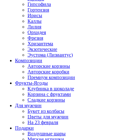
Гипсофила
Гортензия
Ирисы
Каллы
Лилия
Орхидея
Фрезия
Хризантема
Экзотические
Эустома (Лизиантус)
Композиции
Авторские корзины
Авторские коробки
Премиум композиции
Фрукты-Ягоды
Клубника в шоколаде
Корзина с фруктами
Сладкие корзины
Для мужчин
Букет из колбасы
Цветы для мужчин
На 23 февраля
Подарки
Воздушные шары
Мягкие игрушки