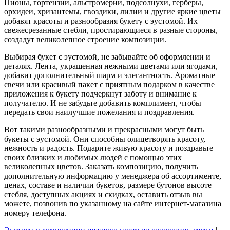
Пионы, гортензии, альстромерии, подсолнухи, герберы,
орхидеи, хризантемы, гвоздики, лилии и другие яркие цветы
добавят красоты и разнообразия букету с эустомой. Их
свежесрезанные стебли, простирающиеся в разные стороны,
создадут великолепное строение композиции.
Выбирая букет с эустомой, не забывайте об оформлении и
деталях. Лента, украшенная нежными цветами или ягодами,
добавит дополнительный шарм и элегантность. Ароматные
свечи или красивый пакет с приятным подарком в качестве
приложения к букету подчеркнут заботу и внимание к
получателю. И не забудьте добавить комплимент, чтобы
передать свои наилучшие пожелания и поздравления.
Вот такими разнообразными и прекрасными могут быть
букеты с эустомой. Они способны олицетворять красоту,
нежность и радость. Подарите живую красоту и поздравьте
своих близких и любимых людей с помощью этих
великолепных цветов. Заказать композицию, получить
дополнительную информацию у менеджера об ассортименте,
ценах, составе и наличии букетов, размере бутонов высоте
стебля, доступных акциях и скидках, оставить отзыв вы
можете, позвонив по указанному на сайте интернет-магазина
номеру телефона.