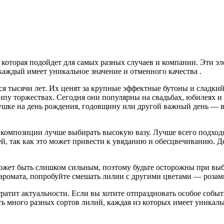
 которая подойдет для самых разных случаев и компании. Эти эл
аждый имеет уникальное значение и отменного качества .
я тысячи лет. Их ценят за крупные эффектные бутоны и сладкий
типу торжествах. Сегодня они популярны на свадьбах, юбилеях 
ушке на день рождения, годовщину или другой важный день — вы
 композиции лучше выбирать высокую вазу. Лучше всего подходя
й, так как это может привести к увяданию и обесцвечиванию. Д
ожет быть слишком сильным, поэтому будьте осторожны при выб
о аромата, попробуйте смешать лилии с другими цветами — розам
ратит актуальности. Если вы хотите отпраздновать особое собы
Есть много разных сортов лилий, каждая из которых имеет уника