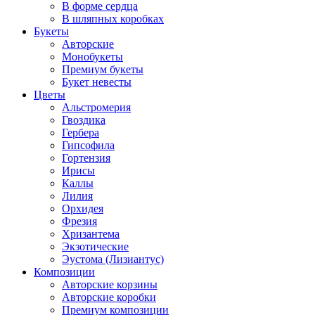
В форме сердца
В шляпных коробках
Букеты
Авторские
Монобукеты
Премиум букеты
Букет невесты
Цветы
Альстромерия
Гвоздика
Гербера
Гипсофила
Гортензия
Ирисы
Каллы
Лилия
Орхидея
Фрезия
Хризантема
Экзотические
Эустома (Лизиантус)
Композиции
Авторские корзины
Авторские коробки
Премиум композиции