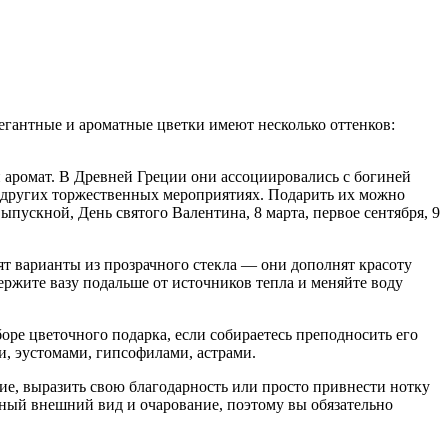
егантные и ароматные цветки имеют несколько оттенков:
 аромат. В Древней Греции они ассоциировались с богиней
и других торжественных мероприятиях. Подарить их можно
пускной, День святого Валентина, 8 марта, первое сентября, 9
т варианты из прозрачного стекла — они дополнят красоту
ержите вазу подальше от источников тепла и меняйте воду
оре цветочного подарка, если собираетесь преподносить его
и, эустомами, гипсофилами, астрами.
тие, выразить свою благодарность или просто привнести нотку
льный внешний вид и очарование, поэтому вы обязательно