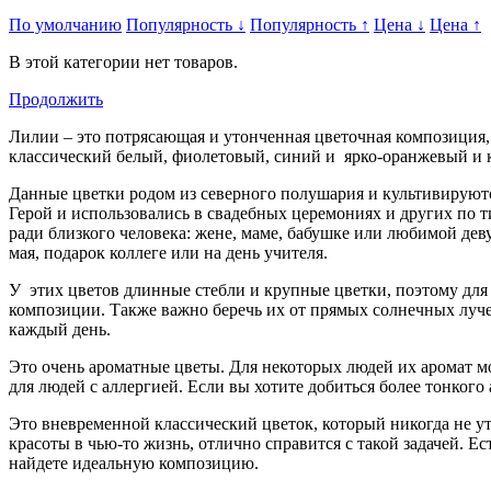
По умолчанию
Популярность
↓
Популярность
↑
Цена
↓
Цена
↑
В этой категории нет товаров.
Продолжить
Лилии – это потрясающая и утонченная цветочная композиция,
классический белый, фиолетовый, синий и ярко-оранжевый и к
Данные цветки родом из северного полушария и культивируютс
Герой и использовались в свадебных церемониях и других по 
ради близкого человека: жене, маме, бабушке или любимой дев
мая, подарок коллеге или на день учителя.
У этих цветов длинные стебли и крупные цветки, поэтому для
композиции. Также важно беречь их от прямых солнечных луче
каждый день.
Это очень ароматные цветы. Для некоторых людей их аромат м
для людей с аллергией. Если вы хотите добиться более тонког
Это вневременной классический цветок, который никогда не ут
красоты в чью-то жизнь, отлично справится с такой задачей. 
найдете идеальную композицию.