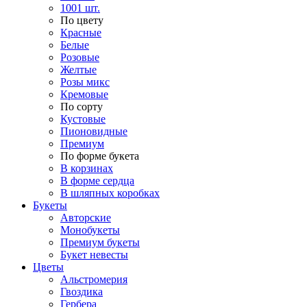
1001 шт.
По цвету
Красные
Белые
Розовые
Желтые
Розы микс
Кремовые
По сорту
Кустовые
Пионовидные
Премиум
По форме букета
В корзинах
В форме сердца
В шляпных коробках
Букеты
Авторские
Монобукеты
Премиум букеты
Букет невесты
Цветы
Альстромерия
Гвоздика
Гербера