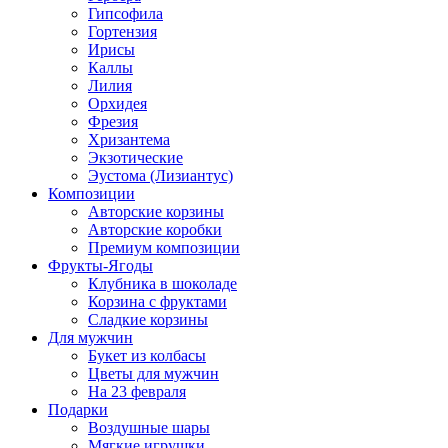
Гипсофила
Гортензия
Ирисы
Каллы
Лилия
Орхидея
Фрезия
Хризантема
Экзотические
Эустома (Лизиантус)
Композиции
Авторские корзины
Авторские коробки
Премиум композиции
Фрукты-Ягоды
Клубника в шоколаде
Корзина с фруктами
Сладкие корзины
Для мужчин
Букет из колбасы
Цветы для мужчин
На 23 февраля
Подарки
Воздушные шары
Мягкие игрушки