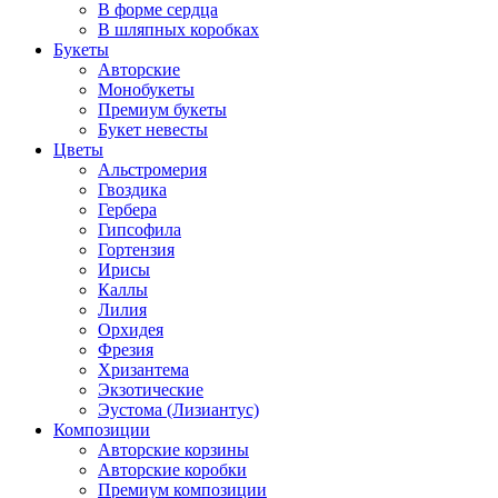
В форме сердца
В шляпных коробках
Букеты
Авторские
Монобукеты
Премиум букеты
Букет невесты
Цветы
Альстромерия
Гвоздика
Гербера
Гипсофила
Гортензия
Ирисы
Каллы
Лилия
Орхидея
Фрезия
Хризантема
Экзотические
Эустома (Лизиантус)
Композиции
Авторские корзины
Авторские коробки
Премиум композиции