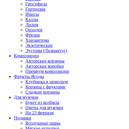
Гипсофила
Гортензия
Ирисы
Каллы
Лилия
Орхидея
Фрезия
Хризантема
Экзотические
Эустома (Лизиантус)
Композиции
Авторские корзины
Авторские коробки
Премиум композиции
Фрукты-Ягоды
Клубника в шоколаде
Корзина с фруктами
Сладкие корзины
Для мужчин
Букет из колбасы
Цветы для мужчин
На 23 февраля
Подарки
Воздушные шары
Мягкие игрушки