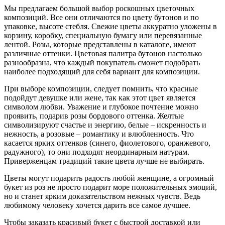
Мы предлагаем большой выбор роскошных цветочных
композиций. Все они отличаются по цвету бутонов и по
упаковке, высоте стебля. Свежие цветы аккуратно уложены в
корзину, коробку, специальную бумагу или перевязанные
лентой. Розы, которые представлены в каталоге, имеют
различные оттенки. Цветовая палитра бутонов настолько
разнообразна, что каждый покупатель сможет подобрать
наиболее подходящий для себя вариант для композиции.
При выборе композиции, следует помнить, что красные
подойдут девушке или жене, так как этот цвет является
символом любви. Уважение и глубокое почтение можно
проявить, подарив розы бордового оттенка. Желтые
символизируют счастье и энергию, белые – искренность и
нежность, а розовые – романтику и влюбленность. Что
касается ярких оттенков (синего, фиолетового, оранжевого,
радужного), то они подходят неординарным натурам.
Приверженцам традиций такие цвета лучше не выбирать.
Цветы могут подарить радость любой женщине, а огромный
букет из роз не просто подарит море положительных эмоций,
но и станет ярким доказательством нежных чувств. Ведь
любимому человеку хочется дарить все самое лучшее.
Чтобы заказать красивый букет с быстрой доставкой или