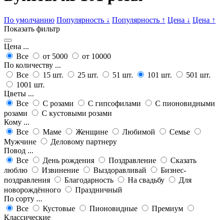
По умолчанию
Популярность
↓
Популярность
↑
Цена
↓
Цена
↑
Показать фильтр
Цена ...
Все
от 5000
от 10000
По количеству ...
Все
15 шт.
25 шт.
51 шт.
101 шт.
501 шт.
1001 шт.
Цветы ...
Все
С розами
С гипсофилами
С пионовидными
розами
С кустовыми розами
Кому ...
Все
Маме
Женщине
Любимой
Семье
Мужчине
Деловому партнеру
Повод ...
Все
День рождения
Поздравление
Сказать
люблю
Извинение
Выздоравливай
Бизнес-
поздравления
Благодарность
На свадьбу
Для
новорождённого
Праздничный
По сорту ...
Все
Кустовые
Пионовидные
Премиум
Классические