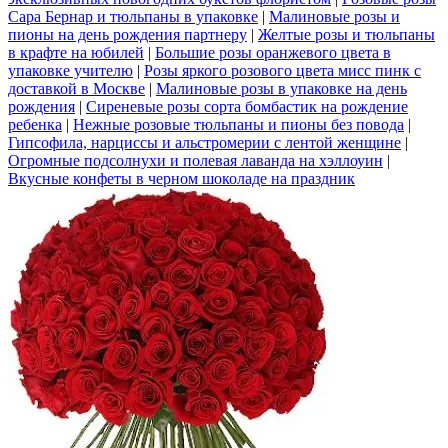
Сара Бернар и тюльпаны в упаковке
|
Малиновые розы и
пионы на день рождения партнеру
|
Желтые розы и тюльпаны
в крафте на юбилей
|
Большие розы оранжевого цвета в
упаковке учителю
|
Розы яркого розового цвета мисс пинк с
доставкой в Москве
|
Малиновые розы в упаковке на день
рождения
|
Сиреневые розы сорта бомбастик на рождение
ребенка
|
Нежные розовые тюльпаны и пионы без повода
|
Гипсофила, нарциссы и альстромерии с лентой женщине
|
Огромные подсолнухи и полевая лаванда на хэллоуин
|
Вкусные конфеты в черном шоколаде на праздник