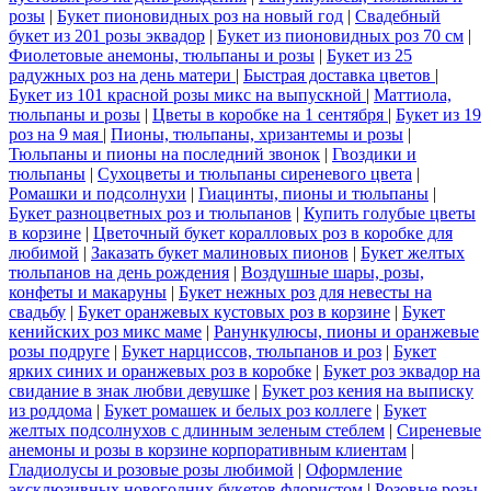
розы
|
Букет пионовидных роз на новый год
|
Свадебный
букет из 201 розы эквадор
|
Букет из пионовидных роз 70 см
|
Фиолетовые анемоны, тюльпаны и розы
|
Букет из 25
радужных роз на день матери
|
Быстрая доставка цветов
|
Букет из 101 красной розы микс на выпускной
|
Маттиола,
тюльпаны и розы
|
Цветы в коробке на 1 сентября
|
Букет из 19
роз на 9 мая
|
Пионы, тюльпаны, хризантемы и розы
|
Тюльпаны и пионы на последний звонок
|
Гвоздики и
тюльпаны
|
Сухоцветы и тюльпаны сиреневого цвета
|
Ромашки и подсолнухи
|
Гиацинты, пионы и тюльпаны
|
Букет разноцветных роз и тюльпанов
|
Купить голубые цветы
в корзине
|
Цветочный букет коралловых роз в коробке для
любимой
|
Заказать букет малиновых пионов
|
Букет желтых
тюльпанов на день рождения
|
Воздушные шары, розы,
конфеты и макаруны
|
Букет нежных роз для невесты на
свадьбу
|
Букет оранжевых кустовых роз в корзине
|
Букет
кенийских роз микс маме
|
Ранункулюсы, пионы и оранжевые
розы подруге
|
Букет нарциссов, тюльпанов и роз
|
Букет
ярких синих и оранжевых роз в коробке
|
Букет роз эквадор на
свидание в знак любви девушке
|
Букет роз кения на выписку
из роддома
|
Букет ромашек и белых роз коллеге
|
Букет
желтых подсолнухов с длинным зеленым стеблем
|
Сиреневые
анемоны и розы в корзине корпоративным клиентам
|
Гладиолусы и розовые розы любимой
|
Оформление
эксклюзивных новогодних букетов флористом
|
Розовые розы