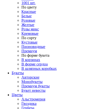
1001 шт.
По цвету
Красные
Белые
Розовые
Желтые
Розы микс
Кремовые
По сорту
Кустовые
Пионовидные
Премиум
По форме букета
В корзинах
В форме сердца
В шляпных коробках
Букеты
Авторские
Монобукеты
Премиум букеты
Букет невесты
Цветы
Альстромерия
Гвоздика
Гербера