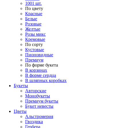
1001 шт.
По цвету
Красные
Белые
Розовые
Желтые
Розы микс
Кремовые
По сорту
Кустовые
Пионовидные
Премиум
По форме букета
В корзинах
В форме сердца
В шляпных коробках
Букеты
Авторские
Монобукеты
Премиум букеты
Букет невесты
Цветы
Альстромерия
Гвоздика
Гербера