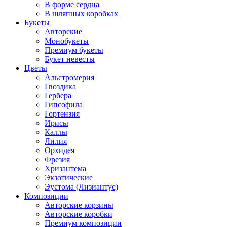
В форме сердца
В шляпных коробках
Букеты
Авторские
Монобукеты
Премиум букеты
Букет невесты
Цветы
Альстромерия
Гвоздика
Гербера
Гипсофила
Гортензия
Ирисы
Каллы
Лилия
Орхидея
Фрезия
Хризантема
Экзотические
Эустома (Лизиантус)
Композиции
Авторские корзины
Авторские коробки
Премиум композиции