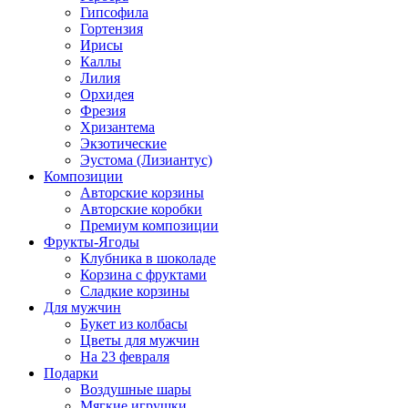
Гипсофила
Гортензия
Ирисы
Каллы
Лилия
Орхидея
Фрезия
Хризантема
Экзотические
Эустома (Лизиантус)
Композиции
Авторские корзины
Авторские коробки
Премиум композиции
Фрукты-Ягоды
Клубника в шоколаде
Корзина с фруктами
Сладкие корзины
Для мужчин
Букет из колбасы
Цветы для мужчин
На 23 февраля
Подарки
Воздушные шары
Мягкие игрушки