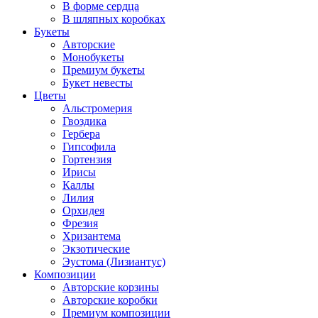
В форме сердца
В шляпных коробках
Букеты
Авторские
Монобукеты
Премиум букеты
Букет невесты
Цветы
Альстромерия
Гвоздика
Гербера
Гипсофила
Гортензия
Ирисы
Каллы
Лилия
Орхидея
Фрезия
Хризантема
Экзотические
Эустома (Лизиантус)
Композиции
Авторские корзины
Авторские коробки
Премиум композиции