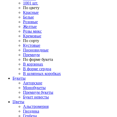
1001 шт.
По цвету
Красные
Белые
Розовые
Желтые
Розы микс
Кремовые
По сорту
Кустовые
Пионовидные
Премиум
По форме букета
В корзинах
В форме сердца
В шляпных коробках
Букеты
Авторские
Монобукеты
Премиум букеты
Букет невесты
Цветы
Альстромерия
Гвоздика
Гербера