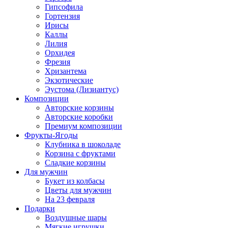
Гипсофила
Гортензия
Ирисы
Каллы
Лилия
Орхидея
Фрезия
Хризантема
Экзотические
Эустома (Лизиантус)
Композиции
Авторские корзины
Авторские коробки
Премиум композиции
Фрукты-Ягоды
Клубника в шоколаде
Корзина с фруктами
Сладкие корзины
Для мужчин
Букет из колбасы
Цветы для мужчин
На 23 февраля
Подарки
Воздушные шары
Мягкие игрушки