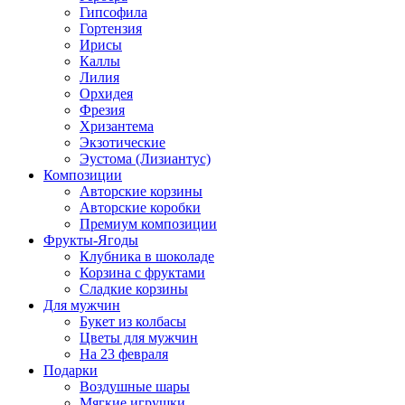
Гипсофила
Гортензия
Ирисы
Каллы
Лилия
Орхидея
Фрезия
Хризантема
Экзотические
Эустома (Лизиантус)
Композиции
Авторские корзины
Авторские коробки
Премиум композиции
Фрукты-Ягоды
Клубника в шоколаде
Корзина с фруктами
Сладкие корзины
Для мужчин
Букет из колбасы
Цветы для мужчин
На 23 февраля
Подарки
Воздушные шары
Мягкие игрушки