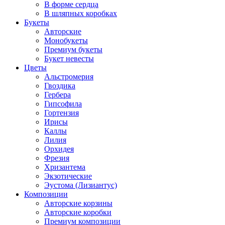
В форме сердца
В шляпных коробках
Букеты
Авторские
Монобукеты
Премиум букеты
Букет невесты
Цветы
Альстромерия
Гвоздика
Гербера
Гипсофила
Гортензия
Ирисы
Каллы
Лилия
Орхидея
Фрезия
Хризантема
Экзотические
Эустома (Лизиантус)
Композиции
Авторские корзины
Авторские коробки
Премиум композиции