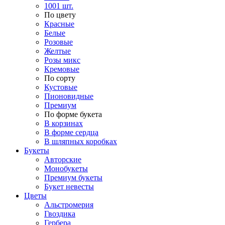
1001 шт.
По цвету
Красные
Белые
Розовые
Желтые
Розы микс
Кремовые
По сорту
Кустовые
Пионовидные
Премиум
По форме букета
В корзинах
В форме сердца
В шляпных коробках
Букеты
Авторские
Монобукеты
Премиум букеты
Букет невесты
Цветы
Альстромерия
Гвоздика
Гербера