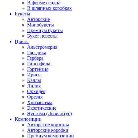
В форме сердца
В шляпных коробках
Букеты
Авторские
Монобукеты
Премиум букеты
Букет невесты
Цветы
Альстромерия
Гвоздика
Гербера
Гипсофила
Гортензия
Ирисы
Каллы
Лилия
Орхидея
Фрезия
Хризантема
Экзотические
Эустома (Лизиантус)
Композиции
Авторские корзины
Авторские коробки
Премиум композиции