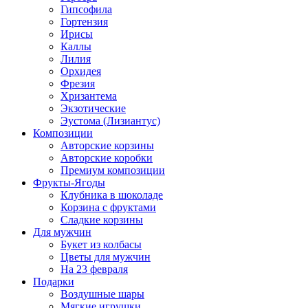
Гипсофила
Гортензия
Ирисы
Каллы
Лилия
Орхидея
Фрезия
Хризантема
Экзотические
Эустома (Лизиантус)
Композиции
Авторские корзины
Авторские коробки
Премиум композиции
Фрукты-Ягоды
Клубника в шоколаде
Корзина с фруктами
Сладкие корзины
Для мужчин
Букет из колбасы
Цветы для мужчин
На 23 февраля
Подарки
Воздушные шары
Мягкие игрушки