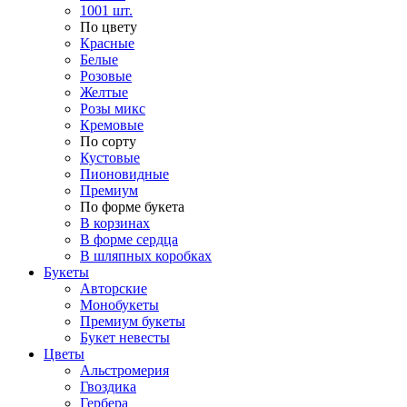
1001 шт.
По цвету
Красные
Белые
Розовые
Желтые
Розы микс
Кремовые
По сорту
Кустовые
Пионовидные
Премиум
По форме букета
В корзинах
В форме сердца
В шляпных коробках
Букеты
Авторские
Монобукеты
Премиум букеты
Букет невесты
Цветы
Альстромерия
Гвоздика
Гербера