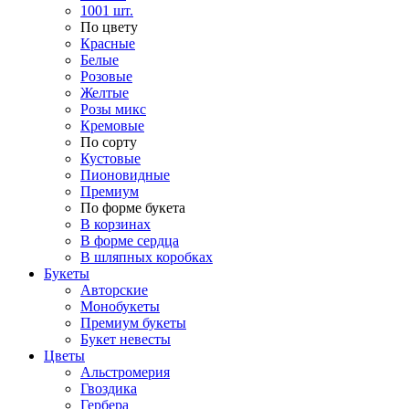
1001 шт.
По цвету
Красные
Белые
Розовые
Желтые
Розы микс
Кремовые
По сорту
Кустовые
Пионовидные
Премиум
По форме букета
В корзинах
В форме сердца
В шляпных коробках
Букеты
Авторские
Монобукеты
Премиум букеты
Букет невесты
Цветы
Альстромерия
Гвоздика
Гербера