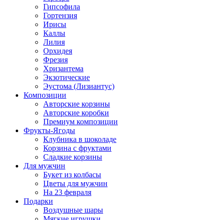
Гипсофила
Гортензия
Ирисы
Каллы
Лилия
Орхидея
Фрезия
Хризантема
Экзотические
Эустома (Лизиантус)
Композиции
Авторские корзины
Авторские коробки
Премиум композиции
Фрукты-Ягоды
Клубника в шоколаде
Корзина с фруктами
Сладкие корзины
Для мужчин
Букет из колбасы
Цветы для мужчин
На 23 февраля
Подарки
Воздушные шары
Мягкие игрушки