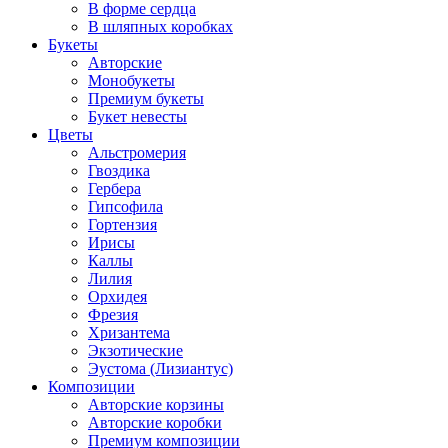
В форме сердца
В шляпных коробках
Букеты
Авторские
Монобукеты
Премиум букеты
Букет невесты
Цветы
Альстромерия
Гвоздика
Гербера
Гипсофила
Гортензия
Ирисы
Каллы
Лилия
Орхидея
Фрезия
Хризантема
Экзотические
Эустома (Лизиантус)
Композиции
Авторские корзины
Авторские коробки
Премиум композиции