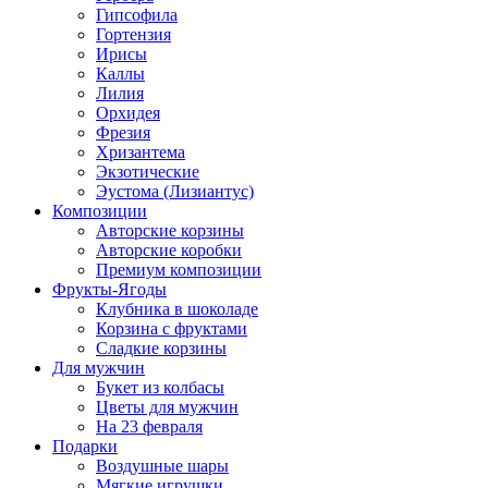
Гипсофила
Гортензия
Ирисы
Каллы
Лилия
Орхидея
Фрезия
Хризантема
Экзотические
Эустома (Лизиантус)
Композиции
Авторские корзины
Авторские коробки
Премиум композиции
Фрукты-Ягоды
Клубника в шоколаде
Корзина с фруктами
Сладкие корзины
Для мужчин
Букет из колбасы
Цветы для мужчин
На 23 февраля
Подарки
Воздушные шары
Мягкие игрушки