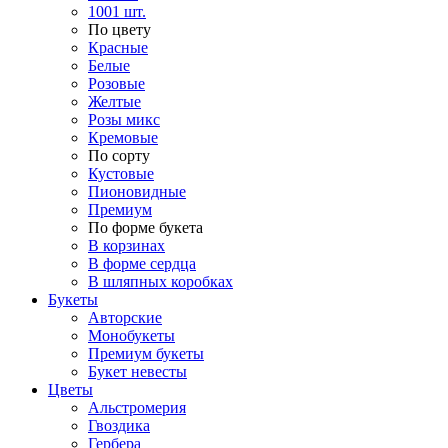
1001 шт.
По цвету
Красные
Белые
Розовые
Желтые
Розы микс
Кремовые
По сорту
Кустовые
Пионовидные
Премиум
По форме букета
В корзинах
В форме сердца
В шляпных коробках
Букеты
Авторские
Монобукеты
Премиум букеты
Букет невесты
Цветы
Альстромерия
Гвоздика
Гербера