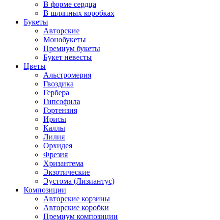
В форме сердца
В шляпных коробках
Букеты
Авторские
Монобукеты
Премиум букеты
Букет невесты
Цветы
Альстромерия
Гвоздика
Гербера
Гипсофила
Гортензия
Ирисы
Каллы
Лилия
Орхидея
Фрезия
Хризантема
Экзотические
Эустома (Лизиантус)
Композиции
Авторские корзины
Авторские коробки
Премиум композиции