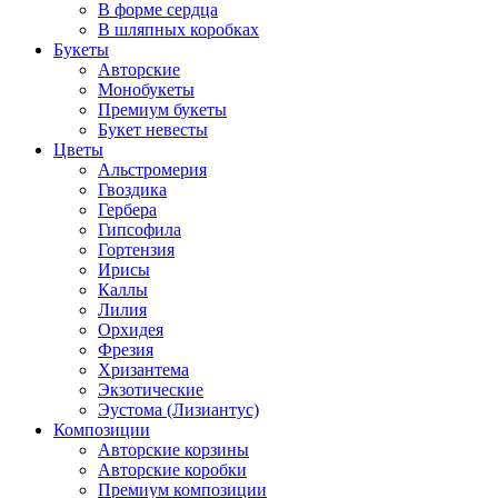
В форме сердца
В шляпных коробках
Букеты
Авторские
Монобукеты
Премиум букеты
Букет невесты
Цветы
Альстромерия
Гвоздика
Гербера
Гипсофила
Гортензия
Ирисы
Каллы
Лилия
Орхидея
Фрезия
Хризантема
Экзотические
Эустома (Лизиантус)
Композиции
Авторские корзины
Авторские коробки
Премиум композиции