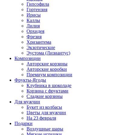
Гипсофила
Гортензия
Ирисы
Каллы
Лилия
Орхидея
Фрезия
Хризантема
Экзотические
Эустома (Лизиантус)
Композиции
Авторские корзины
Авторские коробки
Премиум композиции
Фрукты-Ягоды
Клубника в шоколаде
Корзина с фруктами
Сладкие корзины
Для мужчин
Букет из колбасы
Цветы для мужчин
На 23 февраля
Подарки
Воздушные шары
Мягкие игрушки