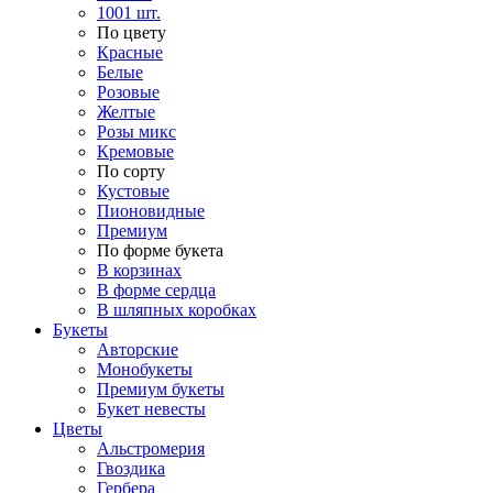
1001 шт.
По цвету
Красные
Белые
Розовые
Желтые
Розы микс
Кремовые
По сорту
Кустовые
Пионовидные
Премиум
По форме букета
В корзинах
В форме сердца
В шляпных коробках
Букеты
Авторские
Монобукеты
Премиум букеты
Букет невесты
Цветы
Альстромерия
Гвоздика
Гербера