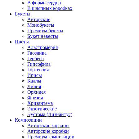
В форме сердца
В шляпных коробках
Букеты
Авторские
Монобукеты
Премиум букеты
Букет невесты
Цветы
Альстромерия
Гвоздика
Гербера
Гипсофила
Гортензия
Ирисы
Каллы
Лилия
Орхидея
Фрезия
Хризантема
Экзотические
Эустома (Лизиантус)
Композиции
Авторские корзины
Авторские коробки
Премиум композиции