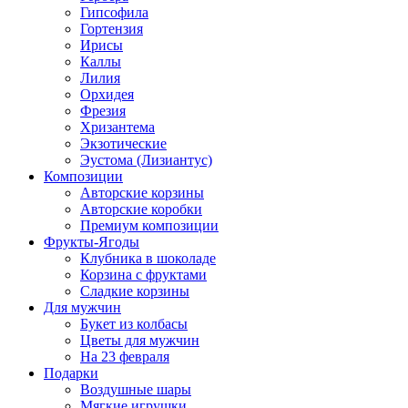
Гипсофила
Гортензия
Ирисы
Каллы
Лилия
Орхидея
Фрезия
Хризантема
Экзотические
Эустома (Лизиантус)
Композиции
Авторские корзины
Авторские коробки
Премиум композиции
Фрукты-Ягоды
Клубника в шоколаде
Корзина с фруктами
Сладкие корзины
Для мужчин
Букет из колбасы
Цветы для мужчин
На 23 февраля
Подарки
Воздушные шары
Мягкие игрушки