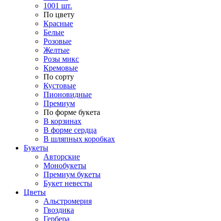
1001 шт.
По цвету
Красные
Белые
Розовые
Желтые
Розы микс
Кремовые
По сорту
Кустовые
Пионовидные
Премиум
По форме букета
В корзинах
В форме сердца
В шляпных коробках
Букеты
Авторские
Монобукеты
Премиум букеты
Букет невесты
Цветы
Альстромерия
Гвоздика
Гербера