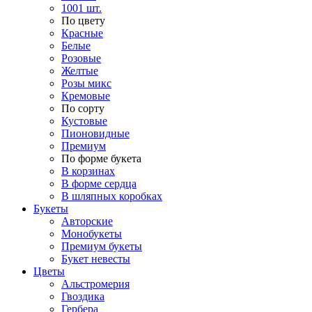
1001 шт.
По цвету
Красные
Белые
Розовые
Желтые
Розы микс
Кремовые
По сорту
Кустовые
Пионовидные
Премиум
По форме букета
В корзинах
В форме сердца
В шляпных коробках
Букеты
Авторские
Монобукеты
Премиум букеты
Букет невесты
Цветы
Альстромерия
Гвоздика
Гербера