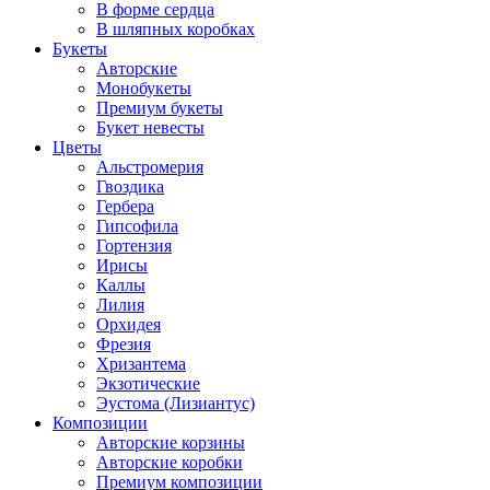
В форме сердца
В шляпных коробках
Букеты
Авторские
Монобукеты
Премиум букеты
Букет невесты
Цветы
Альстромерия
Гвоздика
Гербера
Гипсофила
Гортензия
Ирисы
Каллы
Лилия
Орхидея
Фрезия
Хризантема
Экзотические
Эустома (Лизиантус)
Композиции
Авторские корзины
Авторские коробки
Премиум композиции