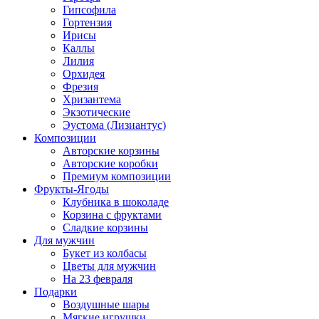
Гипсофила
Гортензия
Ирисы
Каллы
Лилия
Орхидея
Фрезия
Хризантема
Экзотические
Эустома (Лизиантус)
Композиции
Авторские корзины
Авторские коробки
Премиум композиции
Фрукты-Ягоды
Клубника в шоколаде
Корзина с фруктами
Сладкие корзины
Для мужчин
Букет из колбасы
Цветы для мужчин
На 23 февраля
Подарки
Воздушные шары
Мягкие игрушки