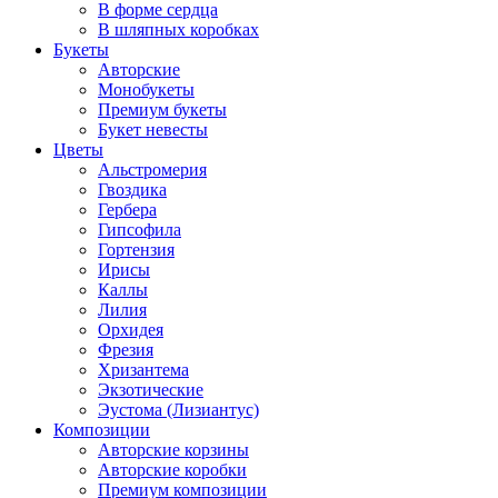
В форме сердца
В шляпных коробках
Букеты
Авторские
Монобукеты
Премиум букеты
Букет невесты
Цветы
Альстромерия
Гвоздика
Гербера
Гипсофила
Гортензия
Ирисы
Каллы
Лилия
Орхидея
Фрезия
Хризантема
Экзотические
Эустома (Лизиантус)
Композиции
Авторские корзины
Авторские коробки
Премиум композиции