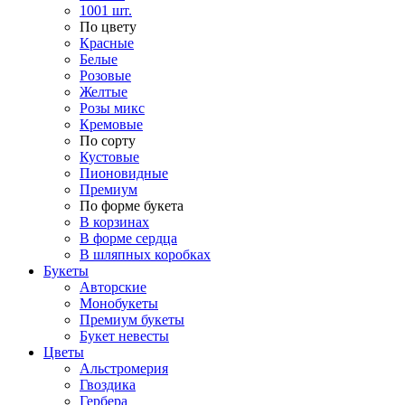
1001 шт.
По цвету
Красные
Белые
Розовые
Желтые
Розы микс
Кремовые
По сорту
Кустовые
Пионовидные
Премиум
По форме букета
В корзинах
В форме сердца
В шляпных коробках
Букеты
Авторские
Монобукеты
Премиум букеты
Букет невесты
Цветы
Альстромерия
Гвоздика
Гербера