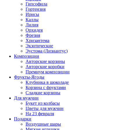
Гипсофила
Гортензия
Ирисы
Каллы
Лилия
Орхидея
Фрезия
Хризантема
Экзотические
Эустома (Лизиантус)
Композиции
Авторские корзины
Авторские коробки
Премиум композиции
Фрукты-Ягоды
Клубника в шоколаде
Корзина с фруктами
Сладкие корзины
Для мужчин
Букет из колбасы
Цветы для мужчин
На 23 февраля
Подарки
Воздушные шары
Мягкие игрушки