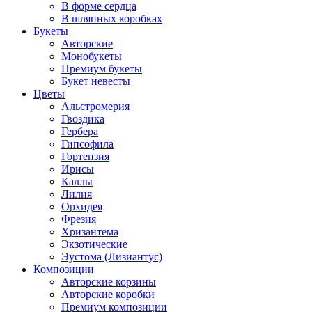
В форме сердца
В шляпных коробках
Букеты
Авторские
Монобукеты
Премиум букеты
Букет невесты
Цветы
Альстромерия
Гвоздика
Гербера
Гипсофила
Гортензия
Ирисы
Каллы
Лилия
Орхидея
Фрезия
Хризантема
Экзотические
Эустома (Лизиантус)
Композиции
Авторские корзины
Авторские коробки
Премиум композиции