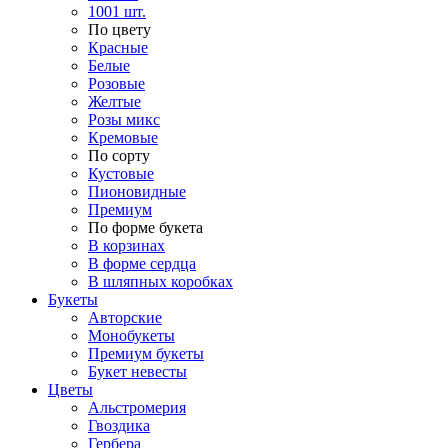
1001 шт.
По цвету
Красные
Белые
Розовые
Желтые
Розы микс
Кремовые
По сорту
Кустовые
Пионовидные
Премиум
По форме букета
В корзинах
В форме сердца
В шляпных коробках
Букеты
Авторские
Монобукеты
Премиум букеты
Букет невесты
Цветы
Альстромерия
Гвоздика
Гербера