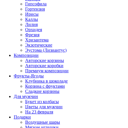
Гипсофила
Гортензия
Ирисы
Каллы
Лилия
Орхидея
Фрезия
Хризантема
Экзотические
Эустома (Лизиантус)
Композиции
Авторские корзины
Авторские коробки
Премиум композиции
Фрукты-Ягоды
Клубника в шоколаде
Корзина с фруктами
Сладкие корзины
Для мужчин
Букет из колбасы
Цветы для мужчин
На 23 февраля
Подарки
Воздушные шары
Мягкие игрушки