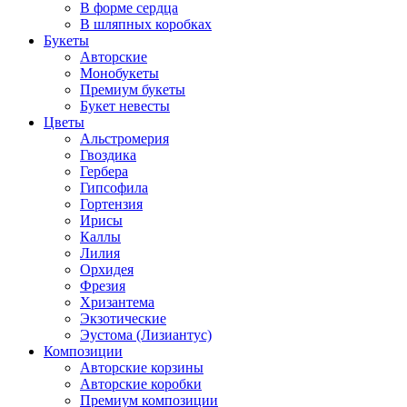
В форме сердца
В шляпных коробках
Букеты
Авторские
Монобукеты
Премиум букеты
Букет невесты
Цветы
Альстромерия
Гвоздика
Гербера
Гипсофила
Гортензия
Ирисы
Каллы
Лилия
Орхидея
Фрезия
Хризантема
Экзотические
Эустома (Лизиантус)
Композиции
Авторские корзины
Авторские коробки
Премиум композиции