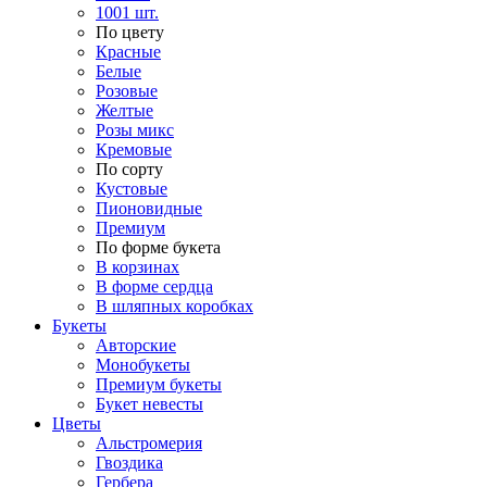
1001 шт.
По цвету
Красные
Белые
Розовые
Желтые
Розы микс
Кремовые
По сорту
Кустовые
Пионовидные
Премиум
По форме букета
В корзинах
В форме сердца
В шляпных коробках
Букеты
Авторские
Монобукеты
Премиум букеты
Букет невесты
Цветы
Альстромерия
Гвоздика
Гербера