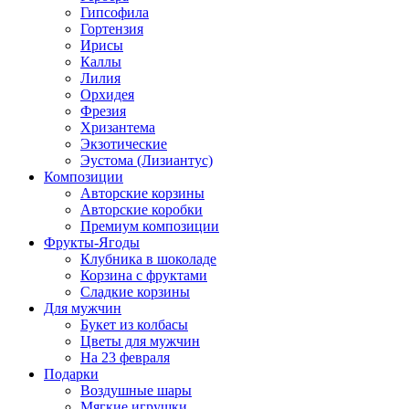
Гипсофила
Гортензия
Ирисы
Каллы
Лилия
Орхидея
Фрезия
Хризантема
Экзотические
Эустома (Лизиантус)
Композиции
Авторские корзины
Авторские коробки
Премиум композиции
Фрукты-Ягоды
Клубника в шоколаде
Корзина с фруктами
Сладкие корзины
Для мужчин
Букет из колбасы
Цветы для мужчин
На 23 февраля
Подарки
Воздушные шары
Мягкие игрушки