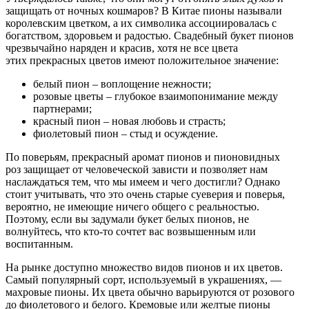
защищать от ночных кошмаров? В Китае пионы называли
королевским цветком, а их символика ассоциировалась с
богатством, здоровьем и радостью. Свадебный букет пионов
чрезвычайно наряден и красив, хотя не все цвета
этих прекрасных цветов имеют положительное значение:
белый пион – воплощение нежности;
розовые цветы – глубокое взаимопонимание между
партнерами;
красный пион – новая любовь и страсть;
фиолетовый пион – стыд и осуждение.
По поверьям, прекрасный аромат пионов и пионовидных
роз защищает от человеческой зависти и позволяет нам
наслаждаться тем, что мы имеем и чего достигли? Однако
стоит учитывать, что это очень старые суеверия и поверья,
вероятно, не имеющие ничего общего с реальностью.
Поэтому, если вы задумали букет белых пионов, не
волнуйтесь, что кто-то сочтет вас возвышенным или
воспитанным.
На рынке доступно множество видов пионов и их цветов.
Самый популярный сорт, используемый в украшениях, —
махровые пионы. Их цвета обычно варьируются от розового
до фиолетового и белого. Кремовые или желтые пионы