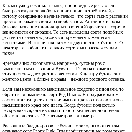
Как мы уже упоминали выше, пионовидные розы очень
быстро заслужили любовь и признание потребителей, а
потому совершенно неудивительно, что сорта таких растений
просто поражают своим разнообразием. Английские розы
(второе название пионовидных растений) делятся на сорта в
зависимости от окраски. То есть выведены сорта подобных
растений с белыми, розовыми, кремовыми, желтыми
лепестками. И это не говоря уже о двухцветных бутонах. О
некоторых любопытных таких сортах мы расскажем вам
позже.
Чрезвычайно любопытны, например, бутоны роз с
замысловатым названием Вувузела. Главная изюминка
этих цветов – двухцветные лепестки. К центру бутона они
желтого цвета, а ближе к краям – нежного розового оттенка.
Если вам необходимо максимальное сходство с пионами, то
обратите внимание на сорт Ред Пиано. В полураскрытом
состоянии эти цветы неотличимы от цветов пионов яркого
насыщенного красного цвета. Когда бутоны полностью
раскрываются, они выглядят просто великолепно и очень
объемно, достигая 12 сантиметров в диаметре.
Роскошные бледно-розовые бутоны с холодным оттенком
отличают сорт Peony Pink. Эти необыкновенные розы также