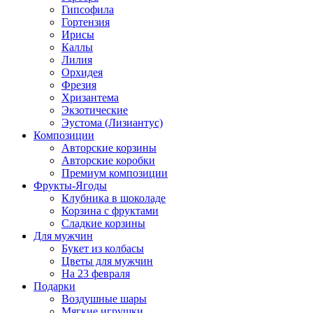
Гипсофила
Гортензия
Ирисы
Каллы
Лилия
Орхидея
Фрезия
Хризантема
Экзотические
Эустома (Лизиантус)
Композиции
Авторские корзины
Авторские коробки
Премиум композиции
Фрукты-Ягоды
Клубника в шоколаде
Корзина с фруктами
Сладкие корзины
Для мужчин
Букет из колбасы
Цветы для мужчин
На 23 февраля
Подарки
Воздушные шары
Мягкие игрушки