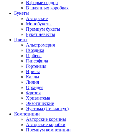
В форме сердца
В шляпных коробках
Букеты
Авторские
Монобукеты
Премиум букеты
Букет невесты
Цветы
Альстромерия
Гвоздика
Гербера
Гипсофила
Гортензия
Ирисы
Каллы
Лилия
Орхидея
Фрезия
Хризантема
Экзотические
Эустома (Лизиантус)
Композиции
Авторские корзины
Авторские коробки
Премиум композиции