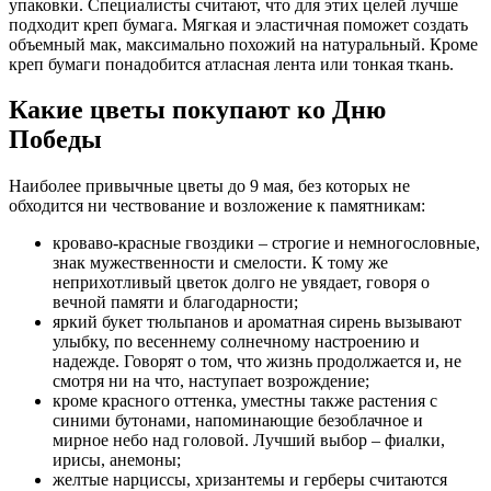
упаковки. Специалисты считают, что для этих целей лучше
подходит креп бумага. Мягкая и эластичная поможет создать
объемный мак, максимально похожий на натуральный. Кроме
креп бумаги понадобится атласная лента или тонкая ткань.
Какие цветы покупают ко Дню
Победы
Наиболее привычные цветы до 9 мая, без которых не
обходится ни чествование и возложение к памятникам:
кроваво-красные гвоздики – строгие и немногословные,
знак мужественности и смелости. К тому же
неприхотливый цветок долго не увядает, говоря о
вечной памяти и благодарности;
яркий букет тюльпанов и ароматная сирень вызывают
улыбку, по весеннему солнечному настроению и
надежде. Говорят о том, что жизнь продолжается и, не
смотря ни на что, наступает возрождение;
кроме красного оттенка, уместны также растения с
синими бутонами, напоминающие безоблачное и
мирное небо над головой. Лучший выбор – фиалки,
ирисы, анемоны;
желтые нарциссы, хризантемы и герберы считаются