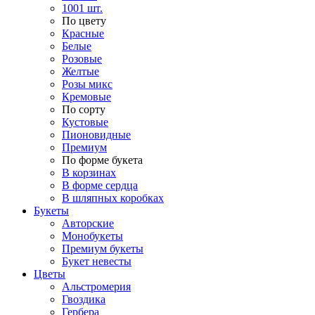
1001 шт.
По цвету
Красные
Белые
Розовые
Желтые
Розы микс
Кремовые
По сорту
Кустовые
Пионовидные
Премиум
По форме букета
В корзинах
В форме сердца
В шляпных коробках
Букеты
Авторские
Монобукеты
Премиум букеты
Букет невесты
Цветы
Альстромерия
Гвоздика
Гербера