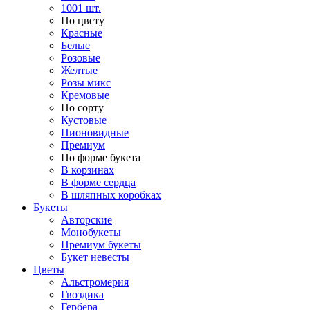
1001 шт.
По цвету
Красные
Белые
Розовые
Желтые
Розы микс
Кремовые
По сорту
Кустовые
Пионовидные
Премиум
По форме букета
В корзинах
В форме сердца
В шляпных коробках
Букеты
Авторские
Монобукеты
Премиум букеты
Букет невесты
Цветы
Альстромерия
Гвоздика
Гербера