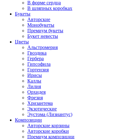
В форме сердца
В шляпных коробках
Букеты
Авторские
Монобукеты
Премиум букеты
Букет невесты
Цветы
Альстромерия
Гвоздика
Гербера
Гипсофила
Гортензия
Ирисы
Каллы
Лилия
Орхидея
Фрезия
Хризантема
Экзотические
Эустома (Лизиантус)
Композиции
Авторские корзины
Авторские коробки
Премиум композиции