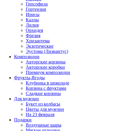
Гипсофила
Гортензия
Ирисы
Каллы
Лилия
Орхидея
Фрезия
Хризантема
Экзотические
Эустома (Лизиантус)
Композиции
Авторские корзины
Авторские коробки
Премиум композиции
Фрукты-Ягоды
Клубника в шоколаде
Корзина с фруктами
Сладкие корзины
Для мужчин
Букет из колбасы
Цветы для мужчин
На 23 февраля
Подарки
Воздушные шары
Мягкие игрушки