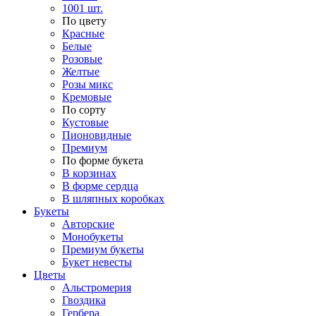
1001 шт.
По цвету
Красные
Белые
Розовые
Желтые
Розы микс
Кремовые
По сорту
Кустовые
Пионовидные
Премиум
По форме букета
В корзинах
В форме сердца
В шляпных коробках
Букеты
Авторские
Монобукеты
Премиум букеты
Букет невесты
Цветы
Альстромерия
Гвоздика
Гербера