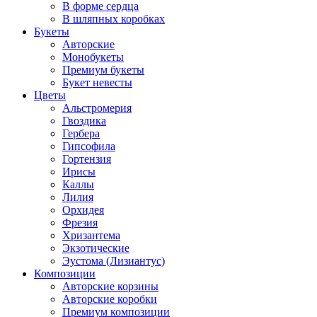
В форме сердца
В шляпных коробках
Букеты
Авторские
Монобукеты
Премиум букеты
Букет невесты
Цветы
Альстромерия
Гвоздика
Гербера
Гипсофила
Гортензия
Ирисы
Каллы
Лилия
Орхидея
Фрезия
Хризантема
Экзотические
Эустома (Лизиантус)
Композиции
Авторские корзины
Авторские коробки
Премиум композиции