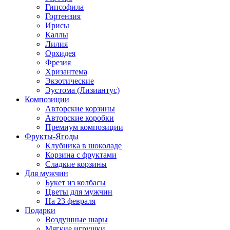
Гипсофила
Гортензия
Ирисы
Каллы
Лилия
Орхидея
Фрезия
Хризантема
Экзотические
Эустома (Лизиантус)
Композиции
Авторские корзины
Авторские коробки
Премиум композиции
Фрукты-Ягоды
Клубника в шоколаде
Корзина с фруктами
Сладкие корзины
Для мужчин
Букет из колбасы
Цветы для мужчин
На 23 февраля
Подарки
Воздушные шары
Мягкие игрушки