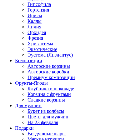
Гипсофила
Гортензия
Ирисы
Каллы
Лилия
Орхидея
Фрезия
Хризантема
Экзотические
Эустома (Лизиантус)
Композиции
Авторские корзины
Авторские коробки
Премиум композиции
Фрукты-Ягоды
Клубника в шоколаде
Корзина с фруктами
Сладкие корзины
Для мужчин
Букет из колбасы
Цветы для мужчин
На 23 февраля
Подарки
Воздушные шары
Мягкие игрушки