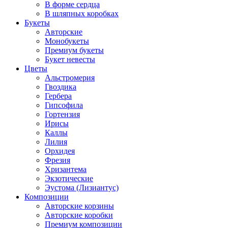
В форме сердца
В шляпных коробках
Букеты
Авторские
Монобукеты
Премиум букеты
Букет невесты
Цветы
Альстромерия
Гвоздика
Гербера
Гипсофила
Гортензия
Ирисы
Каллы
Лилия
Орхидея
Фрезия
Хризантема
Экзотические
Эустома (Лизиантус)
Композиции
Авторские корзины
Авторские коробки
Премиум композиции