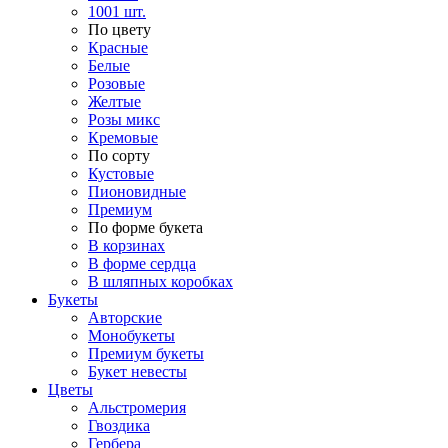
1001 шт.
По цвету
Красные
Белые
Розовые
Желтые
Розы микс
Кремовые
По сорту
Кустовые
Пионовидные
Премиум
По форме букета
В корзинах
В форме сердца
В шляпных коробках
Букеты
Авторские
Монобукеты
Премиум букеты
Букет невесты
Цветы
Альстромерия
Гвоздика
Гербера