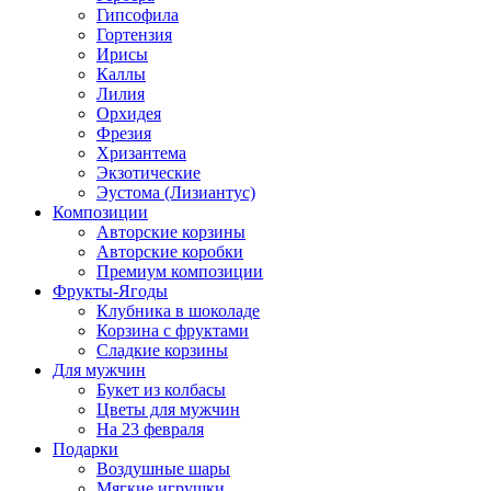
Гипсофила
Гортензия
Ирисы
Каллы
Лилия
Орхидея
Фрезия
Хризантема
Экзотические
Эустома (Лизиантус)
Композиции
Авторские корзины
Авторские коробки
Премиум композиции
Фрукты-Ягоды
Клубника в шоколаде
Корзина с фруктами
Сладкие корзины
Для мужчин
Букет из колбасы
Цветы для мужчин
На 23 февраля
Подарки
Воздушные шары
Мягкие игрушки