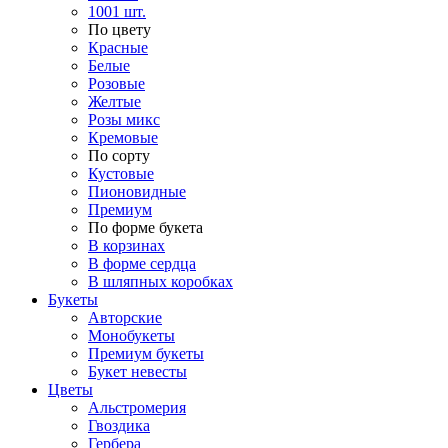
1001 шт.
По цвету
Красные
Белые
Розовые
Желтые
Розы микс
Кремовые
По сорту
Кустовые
Пионовидные
Премиум
По форме букета
В корзинах
В форме сердца
В шляпных коробках
Букеты
Авторские
Монобукеты
Премиум букеты
Букет невесты
Цветы
Альстромерия
Гвоздика
Гербера