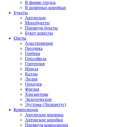
В форме сердца
В шляпных коробках
Букеты
Авторские
Монобукеты
Премиум букеты
Букет невесты
Цветы
Альстромерия
Гвоздика
Гербера
Гипсофила
Гортензия
Ирисы
Каллы
Лилия
Орхидея
Фрезия
Хризантема
Экзотические
Эустома (Лизиантус)
Композиции
Авторские корзины
Авторские коробки
Премиум композиции