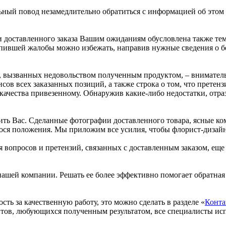
ьный повод незамедлительно обратиться с информацией об этом 
доставленного заказа Вашим ожиданиям обусловлена также тем,
упившей жалобы можно избежать, направив нужные сведения о бе
, вызванных недовольством полученным продуктом, – вниматель
сов всех заказанных позиций, а также строка о том, что претенз
 качества привезенному. Обнаружив какие-либо недостатки, отра
ить Вас. Сделанные фотографии доставленного товара, ясные к
ося положения. Мы приложим все усилия, чтобы флорист-дизайн
 вопросов и претензий, связанных с доставленным заказом, еще
 нашей компании. Решать ее более эффективно помогает обратная
ть за качественную работу, это можно сделать в разделе «
Конта
нтов, любующихся полученным результатом, все специалисты и