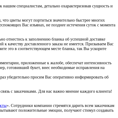
к нашим специалистам, детально охарактеризовав сущность и
 что цветы могут портиться значительно быстрее многих
спокоящих Вас изъянах, не позднее истечения суток с момента
но отнестись к заполнению бланка об успешной доставке
ий к качеству доставленного заказа не имеется. Призываем Вас
зите это в соответствующем месте бланка, так Вы ускорите
омментарии, приложенные к жалобе, обеспечат интенсивность
ер, готовивший букет, внес необходимые исправления на
 раз убедительно просим Вас оперативно информировать об
 связь с заказчиками. Для нас важно мнение каждого клиента!
кты
». Сотрудники компании стремятся дарить всем заказчикам
спытывают положительные эмоции, получают стимул создавать