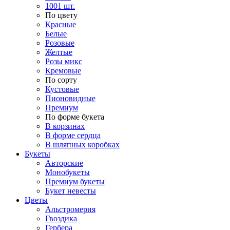
1001 шт.
По цвету
Красные
Белые
Розовые
Желтые
Розы микс
Кремовые
По сорту
Кустовые
Пионовидные
Премиум
По форме букета
В корзинах
В форме сердца
В шляпных коробках
Букеты
Авторские
Монобукеты
Премиум букеты
Букет невесты
Цветы
Альстромерия
Гвоздика
Гербера