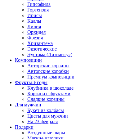
Гипсофила
Гортензия
Ирисы
Каллы
Лилия
Орхидея
Фрезия
Хризантема
Экзотические
Эустома (Лизиантус)
Композиции
Авторские корзины
Авторские коробки
Премиум композиции
Фрукты-Ягоды
Клубника в шоколаде
Корзина с фруктами
Сладкие корзины
Для мужчин
Букет из колбасы
Цветы для мужчин
На 23 февраля
Подарки
Воздушные шары
Мягкие игрушки