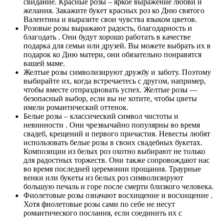
свидание. Красные розы – яркое выражение любви и
желания. Закажите букет красных роз ко Дню святого
Валентина и выразите свои чувства языком цветов.
Розовые розы выражают радость, благодарность и
благодать . Они будут хорошо работать в качестве
подарка для семьи или друзей. Вы можете выбрать их в
подарок ко Дню матери, они обязательно понравятся
вашей маме.
Желтые розы символизируют дружбу и заботу. Поэтому
выбирайте их, когда встречаетесь с другом, например,
чтобы вместе отпраздновать успех. Желтые розы —
безопасный выбор, если вы не хотите, чтобы цветы
имели романтический оттенок.
Белые розы – классический символ чистоты и
невинности . Они чрезвычайно популярны во время
свадеб, крещений и первого причастия. Невесты любят
использовать белые розы в своих свадебных букетах.
Композиции из белых роз охотно выбирают не только
для радостных торжеств. Они также сопровождают нас
во время последней церемонии прощания. Траурные
венки или букеты из белых роз символизируют
большую печаль и горе после смерти близкого человека.
Фиолетовые розы означают восхищение и восхищение .
Хотя фиолетовые розы сами по себе не несут
романтического послания, если соединить их с