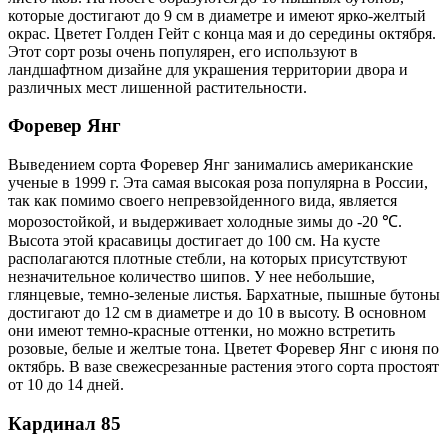
которые достигают до 9 см в диаметре и имеют ярко-желтый
окрас. Цветет Голден Гейт с конца мая и до середины октября.
Этот сорт розы очень популярен, его используют в
ландшафтном дизайне для украшения территории двора и
различных мест лишенной растительности.
Форевер Янг
Выведением сорта Форевер Янг занимались американские
ученые в 1999 г. Эта самая высокая роза популярна в России,
так как помимо своего непревзойденного вида, является
морозостойкой, и выдерживает холодные зимы до -20 ℃.
Высота этой красавицы достигает до 100 см. На кусте
располагаются плотные стебли, на которых присутствуют
незначительное количество шипов. У нее небольшие,
глянцевые, темно-зеленые листья. Бархатные, пышные бутоны
достигают до 12 см в диаметре и до 10 в высоту. В основном
они имеют темно-красные оттенки, но можно встретить
розовые, белые и желтые тона. Цветет Форевер Янг с июня по
октябрь. В вазе свежесрезанные растения этого сорта простоят
от 10 до 14 дней.
Кардинал 85