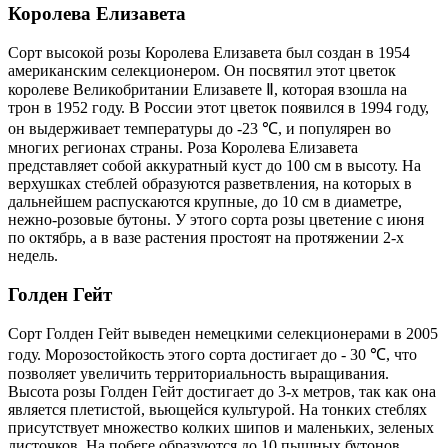
Королева Елизавета
Сорт высокой розы Королева Елизавета был создан в 1954
американским селекционером. Он посвятил этот цветок
королеве Великобритании Елизавете Ⅱ, которая взошла на
трон в 1952 году. В России этот цветок появился в 1994 году,
он выдерживает температуры до -23 ℃, и популярен во
многих регионах страны. Роза Королева Елизавета
представляет собой аккуратный куст до 100 см в высоту. На
верхушках стеблей образуются разветвления, на которых в
дальнейшем распускаются крупные, до 10 см в диаметре,
нежно-розовые бутоны. У этого сорта розы цветение с июня
по октябрь, а в вазе растения простоят на протяжении 2-х
недель.
Голден Гейт
Сорт Голден Гейт выведен немецкими селекционерами в 2005
году. Морозостойкость этого сорта достигает до - 30 ℃, что
позволяет увеличить территориальность выращивания.
Высота розы Голден Гейт достигает до 3-х метров, так как она
является плетистой, вьющейся культурой. На тонких стеблях
присутствует множество колких шипов и маленьких, зеленых
листочков. На побеге образуются до 10 пышных бутонов,