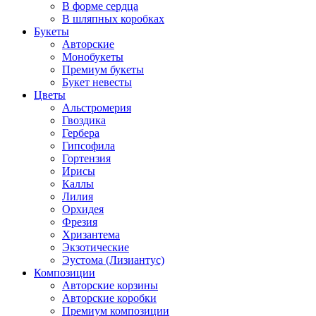
В форме сердца
В шляпных коробках
Букеты
Авторские
Монобукеты
Премиум букеты
Букет невесты
Цветы
Альстромерия
Гвоздика
Гербера
Гипсофила
Гортензия
Ирисы
Каллы
Лилия
Орхидея
Фрезия
Хризантема
Экзотические
Эустома (Лизиантус)
Композиции
Авторские корзины
Авторские коробки
Премиум композиции