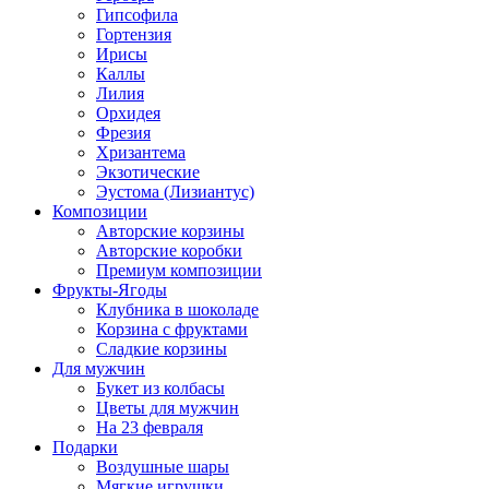
Гипсофила
Гортензия
Ирисы
Каллы
Лилия
Орхидея
Фрезия
Хризантема
Экзотические
Эустома (Лизиантус)
Композиции
Авторские корзины
Авторские коробки
Премиум композиции
Фрукты-Ягоды
Клубника в шоколаде
Корзина с фруктами
Сладкие корзины
Для мужчин
Букет из колбасы
Цветы для мужчин
На 23 февраля
Подарки
Воздушные шары
Мягкие игрушки