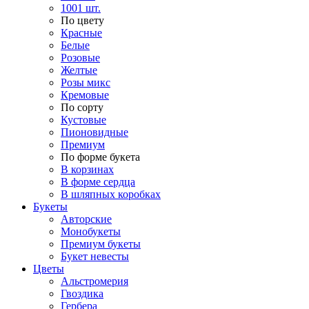
1001 шт.
По цвету
Красные
Белые
Розовые
Желтые
Розы микс
Кремовые
По сорту
Кустовые
Пионовидные
Премиум
По форме букета
В корзинах
В форме сердца
В шляпных коробках
Букеты
Авторские
Монобукеты
Премиум букеты
Букет невесты
Цветы
Альстромерия
Гвоздика
Гербера