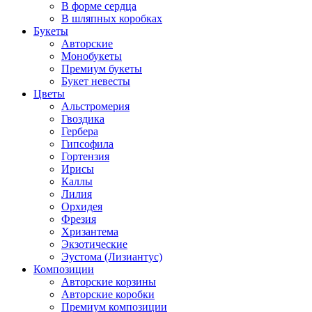
В форме сердца
В шляпных коробках
Букеты
Авторские
Монобукеты
Премиум букеты
Букет невесты
Цветы
Альстромерия
Гвоздика
Гербера
Гипсофила
Гортензия
Ирисы
Каллы
Лилия
Орхидея
Фрезия
Хризантема
Экзотические
Эустома (Лизиантус)
Композиции
Авторские корзины
Авторские коробки
Премиум композиции