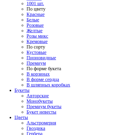
1001 шт.
По цвету
Красные
Белые
Розовые
Желтые
Розы микс
Кремовые
По сорту
Кустовые
Пионовидные
Премиум
По форме букета
В корзинах
В форме сердца
В шляпных коробках
Букеты
Авторские
Монобукеты
Премиум букеты
Букет невесты
Цветы
Альстромерия
Гвоздика
Гербера