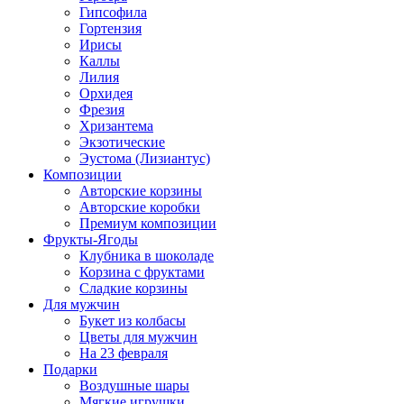
Гипсофила
Гортензия
Ирисы
Каллы
Лилия
Орхидея
Фрезия
Хризантема
Экзотические
Эустома (Лизиантус)
Композиции
Авторские корзины
Авторские коробки
Премиум композиции
Фрукты-Ягоды
Клубника в шоколаде
Корзина с фруктами
Сладкие корзины
Для мужчин
Букет из колбасы
Цветы для мужчин
На 23 февраля
Подарки
Воздушные шары
Мягкие игрушки