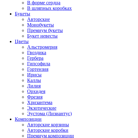
В форме сердца
В шляпных коробках
Букеты
Авторские
Монобукеты
Премиум букеты
Букет невесты
Цветы
Альстромерия
Гвоздика
Гербера
Гипсофила
Гортензия
Ирисы
Каллы
Лилия
Орхидея
Фрезия
Хризантема
Экзотические
Эустома (Лизиантус)
Композиции
Авторские корзины
Авторские коробки
Премиум композиции