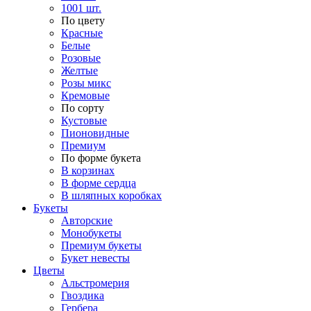
1001 шт.
По цвету
Красные
Белые
Розовые
Желтые
Розы микс
Кремовые
По сорту
Кустовые
Пионовидные
Премиум
По форме букета
В корзинах
В форме сердца
В шляпных коробках
Букеты
Авторские
Монобукеты
Премиум букеты
Букет невесты
Цветы
Альстромерия
Гвоздика
Гербера