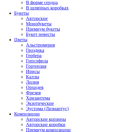
В форме сердца
В шляпных коробках
Букеты
Авторские
Монобукеты
Премиум букеты
Букет невесты
Цветы
Альстромерия
Гвоздика
Гербера
Гипсофила
Гортензия
Ирисы
Каллы
Лилия
Орхидея
Фрезия
Хризантема
Экзотические
Эустома (Лизиантус)
Композиции
Авторские корзины
Авторские коробки
Премиум композиции