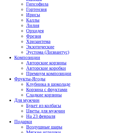
Гипсофила
Гортензия
Ирисы
Каллы
Лилия
Орхидея
Фрезия
Хризантема
Экзотические
Эустома (Лизиантус)
Композиции
Авторские корзины
Авторские коробки
Премиум композиции
Фрукты-Ягоды
Клубника в шоколаде
Корзина с фруктами
Сладкие корзины
Для мужчин
Букет из колбасы
Цветы для мужчин
На 23 февраля
Подарки
Воздушные шары
Мягкие игрушки