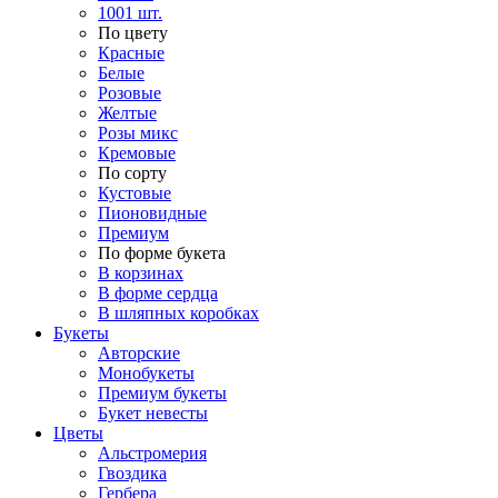
1001 шт.
По цвету
Красные
Белые
Розовые
Желтые
Розы микс
Кремовые
По сорту
Кустовые
Пионовидные
Премиум
По форме букета
В корзинах
В форме сердца
В шляпных коробках
Букеты
Авторские
Монобукеты
Премиум букеты
Букет невесты
Цветы
Альстромерия
Гвоздика
Гербера