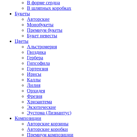
В форме сердца
В шляпных коробках
Букеты
Авторские
Монобукеты
Премиум букеты
Букет невесты
Цветы
Альстромерия
Гвоздика
Гербера
Гипсофила
Гортензия
Ирисы
Каллы
Лилия
Орхидея
Фрезия
Хризантема
Экзотические
Эустома (Лизиантус)
Композиции
Авторские корзины
Авторские коробки
Премиум композиции