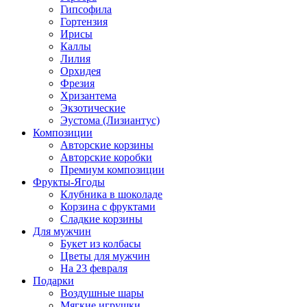
Гипсофила
Гортензия
Ирисы
Каллы
Лилия
Орхидея
Фрезия
Хризантема
Экзотические
Эустома (Лизиантус)
Композиции
Авторские корзины
Авторские коробки
Премиум композиции
Фрукты-Ягоды
Клубника в шоколаде
Корзина с фруктами
Сладкие корзины
Для мужчин
Букет из колбасы
Цветы для мужчин
На 23 февраля
Подарки
Воздушные шары
Мягкие игрушки