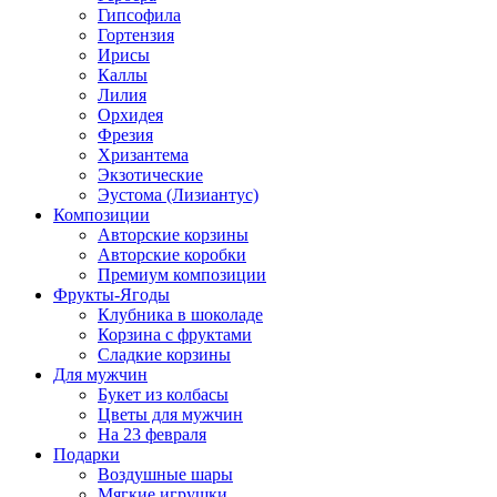
Гипсофила
Гортензия
Ирисы
Каллы
Лилия
Орхидея
Фрезия
Хризантема
Экзотические
Эустома (Лизиантус)
Композиции
Авторские корзины
Авторские коробки
Премиум композиции
Фрукты-Ягоды
Клубника в шоколаде
Корзина с фруктами
Сладкие корзины
Для мужчин
Букет из колбасы
Цветы для мужчин
На 23 февраля
Подарки
Воздушные шары
Мягкие игрушки