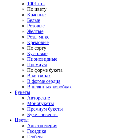
1001 шт.
По цвету
Красные
Белые
Розовые
Желтые
Розы микс
Кремовые
По сорту
Кустовые
Пионовидные
Премиум
По форме букета
В корзинах
В форме сердца
В шляпных коробках
Букеты
Авторские
Монобукеты
Премиум букеты
Букет невесты
Цветы
Альстромерия
Гвоздика
Гербера