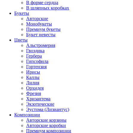
В форме сердца
В шляпных коробках
Букеты
Авторские
Монобукеты
Премиум букеты
Букет невесты
Цветы
Альстромерия
Гвоздика
Гербера
Гипсофила
Гортензия
Ирисы
Каллы
Лилия
Орхидея
Фрезия
Хризантема
Экзотические
Эустома (Лизиантус)
Композиции
Авторские корзины
Авторские коробки
Премиум композиции