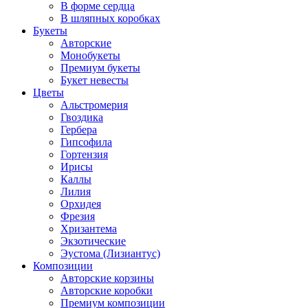
В форме сердца
В шляпных коробках
Букеты
Авторские
Монобукеты
Премиум букеты
Букет невесты
Цветы
Альстромерия
Гвоздика
Гербера
Гипсофила
Гортензия
Ирисы
Каллы
Лилия
Орхидея
Фрезия
Хризантема
Экзотические
Эустома (Лизиантус)
Композиции
Авторские корзины
Авторские коробки
Премиум композиции