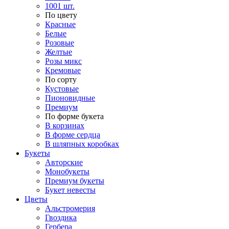
1001 шт.
По цвету
Красные
Белые
Розовые
Желтые
Розы микс
Кремовые
По сорту
Кустовые
Пионовидные
Премиум
По форме букета
В корзинах
В форме сердца
В шляпных коробках
Букеты
Авторские
Монобукеты
Премиум букеты
Букет невесты
Цветы
Альстромерия
Гвоздика
Гербера