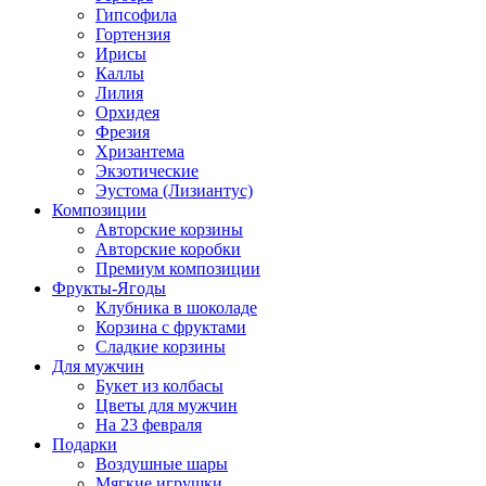
Гипсофила
Гортензия
Ирисы
Каллы
Лилия
Орхидея
Фрезия
Хризантема
Экзотические
Эустома (Лизиантус)
Композиции
Авторские корзины
Авторские коробки
Премиум композиции
Фрукты-Ягоды
Клубника в шоколаде
Корзина с фруктами
Сладкие корзины
Для мужчин
Букет из колбасы
Цветы для мужчин
На 23 февраля
Подарки
Воздушные шары
Мягкие игрушки