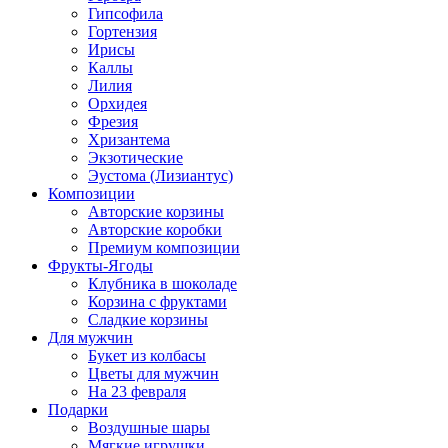
Гипсофила
Гортензия
Ирисы
Каллы
Лилия
Орхидея
Фрезия
Хризантема
Экзотические
Эустома (Лизиантус)
Композиции
Авторские корзины
Авторские коробки
Премиум композиции
Фрукты-Ягоды
Клубника в шоколаде
Корзина с фруктами
Сладкие корзины
Для мужчин
Букет из колбасы
Цветы для мужчин
На 23 февраля
Подарки
Воздушные шары
Мягкие игрушки