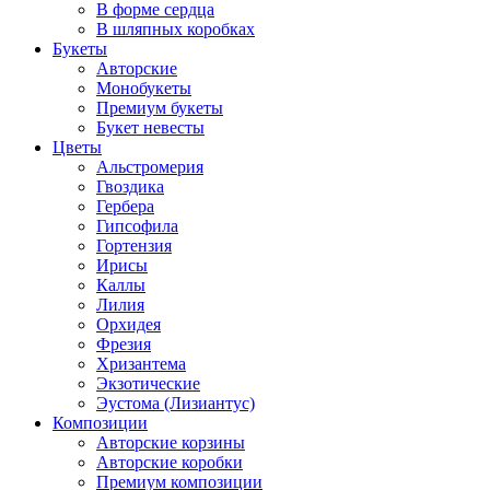
В форме сердца
В шляпных коробках
Букеты
Авторские
Монобукеты
Премиум букеты
Букет невесты
Цветы
Альстромерия
Гвоздика
Гербера
Гипсофила
Гортензия
Ирисы
Каллы
Лилия
Орхидея
Фрезия
Хризантема
Экзотические
Эустома (Лизиантус)
Композиции
Авторские корзины
Авторские коробки
Премиум композиции