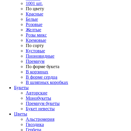
1001 шт.
По цвету
Красные
Белые
Розовые
Желтые
Розы микс
Кремовые
По сорту
Кустовые
Пионовидные
Премиум
По форме букета
В корзинах
В форме сердца
В шляпных коробках
Букеты
Авторские
Монобукеты
Премиум букеты
Букет невесты
Цветы
Альстромерия
Гвоздика
Гербера