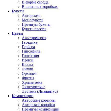
В форме сердца
В шляпных коробках
Букеты
Авторские
Монобукеты
Премиум букеты
Букет невесты
Цветы
Альстромерия
Гвоздика
Гербера
Гипсофила
Гортензия
Ирисы
Каллы
Лилия
Орхидея
Фрезия
Хризантема
Экзотические
Эустома (Лизиантус)
Композиции
Авторские корзины
Авторские коробки
Премиум композиции