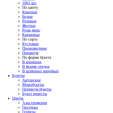
1001 шт.
По цвету
Красные
Белые
Розовые
Желтые
Розы микс
Кремовые
По сорту
Кустовые
Пионовидные
Премиум
По форме букета
В корзинах
В форме сердца
В шляпных коробках
Букеты
Авторские
Монобукеты
Премиум букеты
Букет невесты
Цветы
Альстромерия
Гвоздика
Гербера