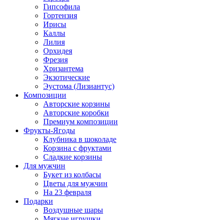
Гипсофила
Гортензия
Ирисы
Каллы
Лилия
Орхидея
Фрезия
Хризантема
Экзотические
Эустома (Лизиантус)
Композиции
Авторские корзины
Авторские коробки
Премиум композиции
Фрукты-Ягоды
Клубника в шоколаде
Корзина с фруктами
Сладкие корзины
Для мужчин
Букет из колбасы
Цветы для мужчин
На 23 февраля
Подарки
Воздушные шары
Мягкие игрушки