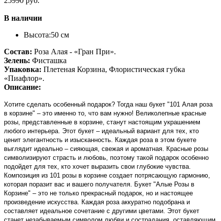
25990 руб.
В наличии
Высота:
50 см
Состав:
Роза Алая - «Гран При».
Зелень:
Фисташка
Упаковка:
Плетеная Корзина, Флористическая губка
«Пиафлор».
Описание:
Хотите сделать особенный подарок? Тогда наш букет "101 Алая роза
в корзине" – это именно то, что вам нужно! Великолепные красные
розы, представленные в корзине, станут настоящим украшением
любого интерьера. Этот букет – идеальный вариант для тех, кто
ценит элегантность и изысканность. Каждая роза в этом букете
выглядит идеально – сияющая, свежая и ароматная. Красные розы
символизируют страсть и любовь, поэтому такой подарок особенно
подойдет для тех, кто хочет выразить свои глубокие чувства.
Композиция из 101 розы в корзине создает потрясающую гармонию,
которая поразит вас и вашего получателя. Букет "Алые Розы в
Корзине" – это не только прекрасный подарок, но и настоящее
произведение искусства. Каждая роза аккуратно подобрана и
составляет идеальное сочетание с другими цветами. Этот букет
станет незабываемым символом любви и сострадания, оставляющим