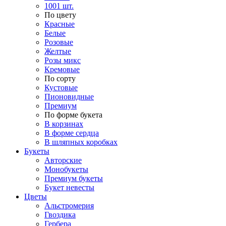
1001 шт.
По цвету
Красные
Белые
Розовые
Желтые
Розы микс
Кремовые
По сорту
Кустовые
Пионовидные
Премиум
По форме букета
В корзинах
В форме сердца
В шляпных коробках
Букеты
Авторские
Монобукеты
Премиум букеты
Букет невесты
Цветы
Альстромерия
Гвоздика
Гербера