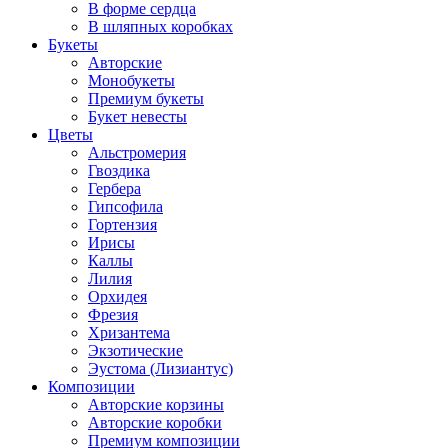
В форме сердца
В шляпных коробках
Букеты
Авторские
Монобукеты
Премиум букеты
Букет невесты
Цветы
Альстромерия
Гвоздика
Гербера
Гипсофила
Гортензия
Ирисы
Каллы
Лилия
Орхидея
Фрезия
Хризантема
Экзотические
Эустома (Лизиантус)
Композиции
Авторские корзины
Авторские коробки
Премиум композиции