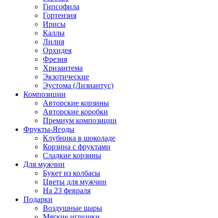
Гипсофила
Гортензия
Ирисы
Каллы
Лилия
Орхидея
Фрезия
Хризантема
Экзотические
Эустома (Лизиантус)
Композиции
Авторские корзины
Авторские коробки
Премиум композиции
Фрукты-Ягоды
Клубника в шоколаде
Корзина с фруктами
Сладкие корзины
Для мужчин
Букет из колбасы
Цветы для мужчин
На 23 февраля
Подарки
Воздушные шары
Мягкие игрушки