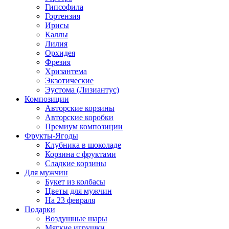
Гипсофила
Гортензия
Ирисы
Каллы
Лилия
Орхидея
Фрезия
Хризантема
Экзотические
Эустома (Лизиантус)
Композиции
Авторские корзины
Авторские коробки
Премиум композиции
Фрукты-Ягоды
Клубника в шоколаде
Корзина с фруктами
Сладкие корзины
Для мужчин
Букет из колбасы
Цветы для мужчин
На 23 февраля
Подарки
Воздушные шары
Мягкие игрушки