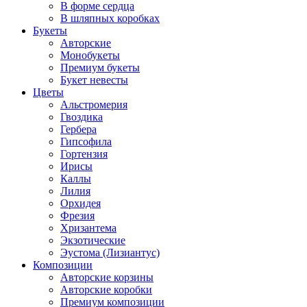
В форме сердца
В шляпных коробках
Букеты
Авторские
Монобукеты
Премиум букеты
Букет невесты
Цветы
Альстромерия
Гвоздика
Гербера
Гипсофила
Гортензия
Ирисы
Каллы
Лилия
Орхидея
Фрезия
Хризантема
Экзотические
Эустома (Лизиантус)
Композиции
Авторские корзины
Авторские коробки
Премиум композиции