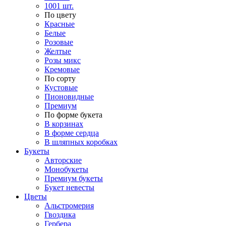
1001 шт.
По цвету
Красные
Белые
Розовые
Желтые
Розы микс
Кремовые
По сорту
Кустовые
Пионовидные
Премиум
По форме букета
В корзинах
В форме сердца
В шляпных коробках
Букеты
Авторские
Монобукеты
Премиум букеты
Букет невесты
Цветы
Альстромерия
Гвоздика
Гербера