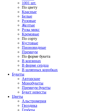
1001 шт.
По цвету
Красные
Белые
Розовые
Желтые
Розы микс
Кремовые
По сорту
Кустовые
Пионовидные
Премиум
По форме букета
В корзинах
В форме сердца
В шляпных коробках
Букеты
Авторские
Монобукеты
Премиум букеты
Букет невесты
Цветы
Альстромерия
Гвоздика
Гербера