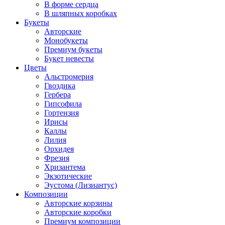
В форме сердца
В шляпных коробках
Букеты
Авторские
Монобукеты
Премиум букеты
Букет невесты
Цветы
Альстромерия
Гвоздика
Гербера
Гипсофила
Гортензия
Ирисы
Каллы
Лилия
Орхидея
Фрезия
Хризантема
Экзотические
Эустома (Лизиантус)
Композиции
Авторские корзины
Авторские коробки
Премиум композиции