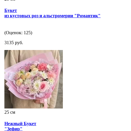
Букет
из кустовых роз и альстромерии "Романтик"
(Оценок: 125)
3135 руб.
25 см
Нежный Букет
"Зефир"