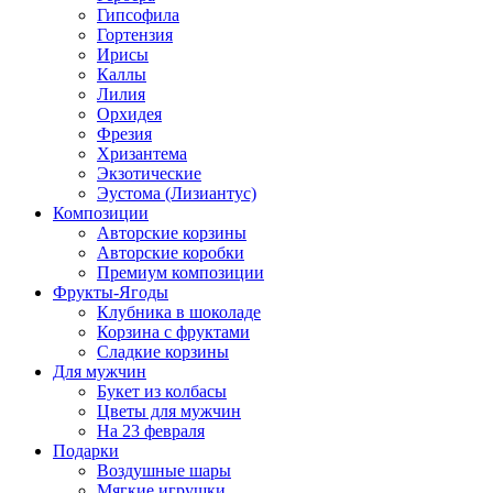
Гипсофила
Гортензия
Ирисы
Каллы
Лилия
Орхидея
Фрезия
Хризантема
Экзотические
Эустома (Лизиантус)
Композиции
Авторские корзины
Авторские коробки
Премиум композиции
Фрукты-Ягоды
Клубника в шоколаде
Корзина с фруктами
Сладкие корзины
Для мужчин
Букет из колбасы
Цветы для мужчин
На 23 февраля
Подарки
Воздушные шары
Мягкие игрушки