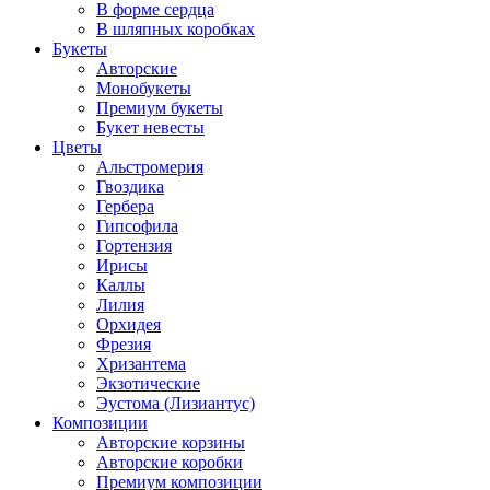
В форме сердца
В шляпных коробках
Букеты
Авторские
Монобукеты
Премиум букеты
Букет невесты
Цветы
Альстромерия
Гвоздика
Гербера
Гипсофила
Гортензия
Ирисы
Каллы
Лилия
Орхидея
Фрезия
Хризантема
Экзотические
Эустома (Лизиантус)
Композиции
Авторские корзины
Авторские коробки
Премиум композиции