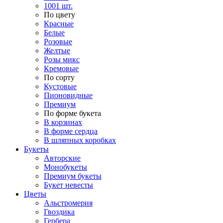
1001 шт.
По цвету
Красные
Белые
Розовые
Желтые
Розы микс
Кремовые
По сорту
Кустовые
Пионовидные
Премиум
По форме букета
В корзинах
В форме сердца
В шляпных коробках
Букеты
Авторские
Монобукеты
Премиум букеты
Букет невесты
Цветы
Альстромерия
Гвоздика
Гербера