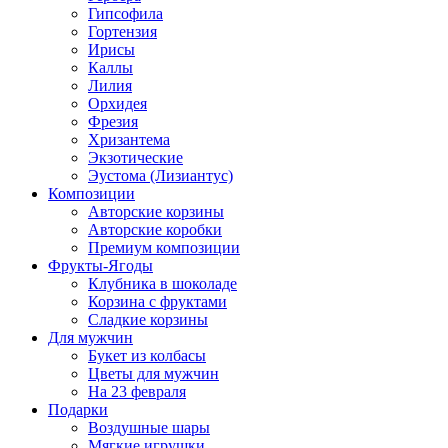
Гипсофила
Гортензия
Ирисы
Каллы
Лилия
Орхидея
Фрезия
Хризантема
Экзотические
Эустома (Лизиантус)
Композиции
Авторские корзины
Авторские коробки
Премиум композиции
Фрукты-Ягоды
Клубника в шоколаде
Корзина с фруктами
Сладкие корзины
Для мужчин
Букет из колбасы
Цветы для мужчин
На 23 февраля
Подарки
Воздушные шары
Мягкие игрушки