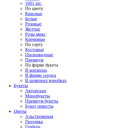
1001 шт.
По цвету
Красные
Белые
Розовые
Желтые
Розы микс
Кремовые
По сорту
Кустовые
Пионовидные
Премиум
По форме букета
В корзинах
В форме сердца
В шляпных коробках
Букеты
Авторские
Монобукеты
Премиум букеты
Букет невесты
Цветы
Альстромерия
Гвоздика
Гербера