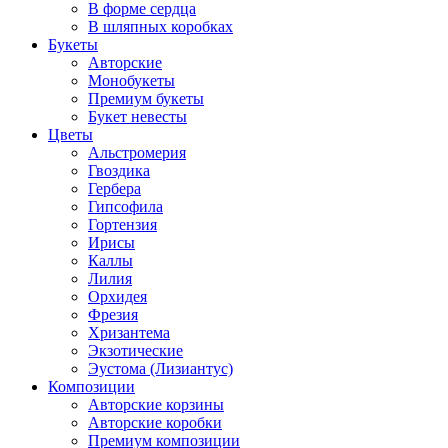
В форме сердца
В шляпных коробках
Букеты
Авторские
Монобукеты
Премиум букеты
Букет невесты
Цветы
Альстромерия
Гвоздика
Гербера
Гипсофила
Гортензия
Ирисы
Каллы
Лилия
Орхидея
Фрезия
Хризантема
Экзотические
Эустома (Лизиантус)
Композиции
Авторские корзины
Авторские коробки
Премиум композиции