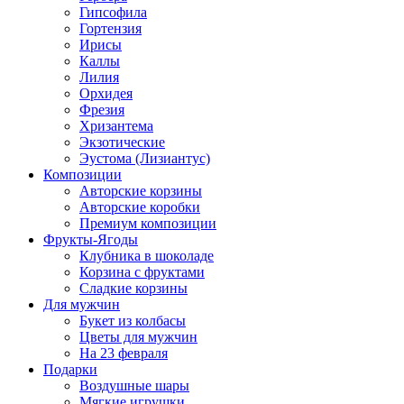
Гипсофила
Гортензия
Ирисы
Каллы
Лилия
Орхидея
Фрезия
Хризантема
Экзотические
Эустома (Лизиантус)
Композиции
Авторские корзины
Авторские коробки
Премиум композиции
Фрукты-Ягоды
Клубника в шоколаде
Корзина с фруктами
Сладкие корзины
Для мужчин
Букет из колбасы
Цветы для мужчин
На 23 февраля
Подарки
Воздушные шары
Мягкие игрушки