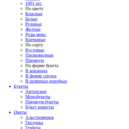
1001 шт.
По цвету
Красные
Белые
Розовые
Желтые
Розы микс
Кремовые
По сорту
Кустовые
Пионовидные
Премиум
По форме букета
В корзинах
В форме сердца
В шляпных коробках
Букеты
Авторские
Монобукеты
Премиум букеты
Букет невесты
Цветы
Альстромерия
Гвоздика
Гербера