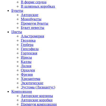
В форме сердца
В шляпных коробках
Букеты
Авторские
Монобукеты
Премиум букеты
Букет невесты
Цветы
Альстромерия
Гвоздика
Гербера
Гипсофила
Гортензия
Ирисы
Каллы
Лилия
Орхидея
Фрезия
Хризантема
Экзотические
Эустома (Лизиантус)
Композиции
Авторские корзины
Авторские коробки
Премиум композиции