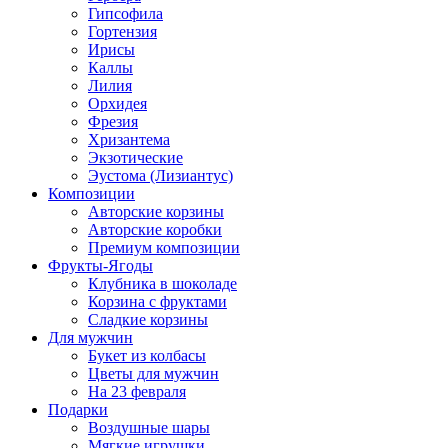
Гипсофила
Гортензия
Ирисы
Каллы
Лилия
Орхидея
Фрезия
Хризантема
Экзотические
Эустома (Лизиантус)
Композиции
Авторские корзины
Авторские коробки
Премиум композиции
Фрукты-Ягоды
Клубника в шоколаде
Корзина с фруктами
Сладкие корзины
Для мужчин
Букет из колбасы
Цветы для мужчин
На 23 февраля
Подарки
Воздушные шары
Мягкие игрушки