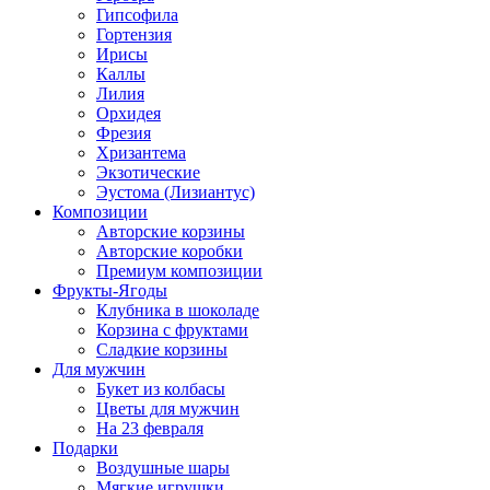
Гипсофила
Гортензия
Ирисы
Каллы
Лилия
Орхидея
Фрезия
Хризантема
Экзотические
Эустома (Лизиантус)
Композиции
Авторские корзины
Авторские коробки
Премиум композиции
Фрукты-Ягоды
Клубника в шоколаде
Корзина с фруктами
Сладкие корзины
Для мужчин
Букет из колбасы
Цветы для мужчин
На 23 февраля
Подарки
Воздушные шары
Мягкие игрушки