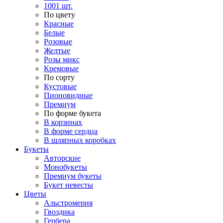
1001 шт.
По цвету
Красные
Белые
Розовые
Желтые
Розы микс
Кремовые
По сорту
Кустовые
Пионовидные
Премиум
По форме букета
В корзинах
В форме сердца
В шляпных коробках
Букеты
Авторские
Монобукеты
Премиум букеты
Букет невесты
Цветы
Альстромерия
Гвоздика
Гербера