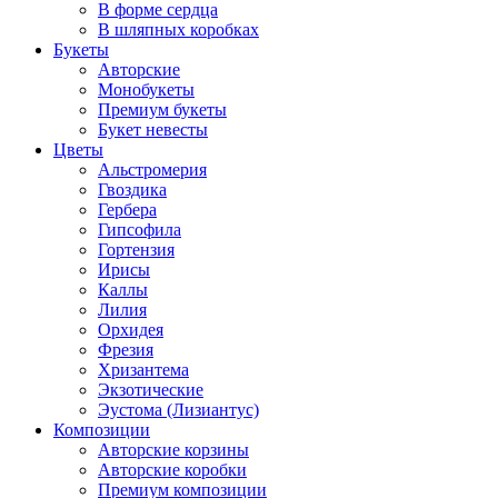
В форме сердца
В шляпных коробках
Букеты
Авторские
Монобукеты
Премиум букеты
Букет невесты
Цветы
Альстромерия
Гвоздика
Гербера
Гипсофила
Гортензия
Ирисы
Каллы
Лилия
Орхидея
Фрезия
Хризантема
Экзотические
Эустома (Лизиантус)
Композиции
Авторские корзины
Авторские коробки
Премиум композиции