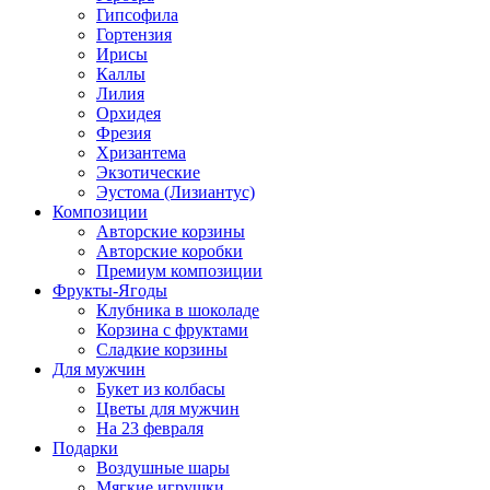
Гипсофила
Гортензия
Ирисы
Каллы
Лилия
Орхидея
Фрезия
Хризантема
Экзотические
Эустома (Лизиантус)
Композиции
Авторские корзины
Авторские коробки
Премиум композиции
Фрукты-Ягоды
Клубника в шоколаде
Корзина с фруктами
Сладкие корзины
Для мужчин
Букет из колбасы
Цветы для мужчин
На 23 февраля
Подарки
Воздушные шары
Мягкие игрушки