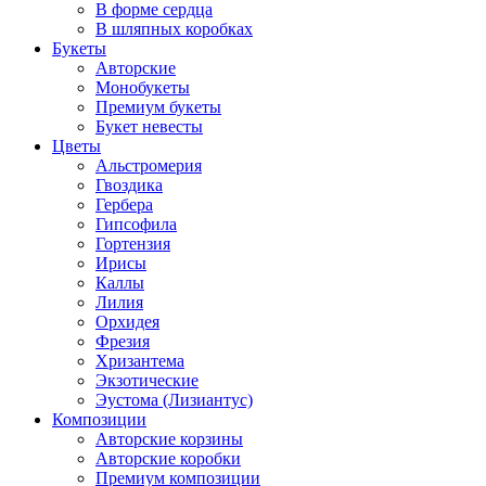
В форме сердца
В шляпных коробках
Букеты
Авторские
Монобукеты
Премиум букеты
Букет невесты
Цветы
Альстромерия
Гвоздика
Гербера
Гипсофила
Гортензия
Ирисы
Каллы
Лилия
Орхидея
Фрезия
Хризантема
Экзотические
Эустома (Лизиантус)
Композиции
Авторские корзины
Авторские коробки
Премиум композиции