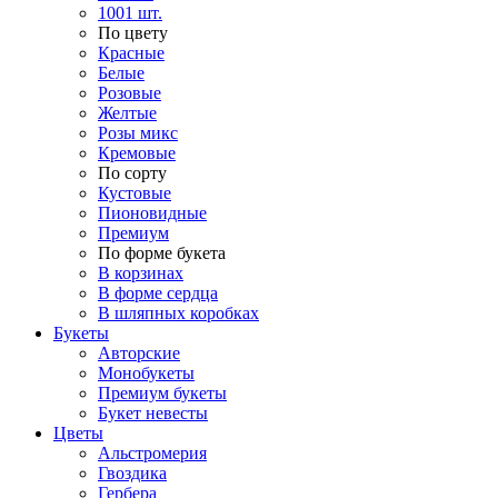
1001 шт.
По цвету
Красные
Белые
Розовые
Желтые
Розы микс
Кремовые
По сорту
Кустовые
Пионовидные
Премиум
По форме букета
В корзинах
В форме сердца
В шляпных коробках
Букеты
Авторские
Монобукеты
Премиум букеты
Букет невесты
Цветы
Альстромерия
Гвоздика
Гербера