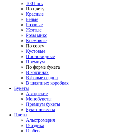
1001 шт.
По цвету
Красные
Белые
Розовые
Желтые
Розы микс
Кремовые
По сорту
Кустовые
Пионовидные
Премиум
По форме букета
В корзинах
В форме сердца
В шляпных коробках
Букеты
Авторские
Монобукеты
Премиум букеты
Букет невесты
Цветы
Альстромерия
Гвоздика
Гербера