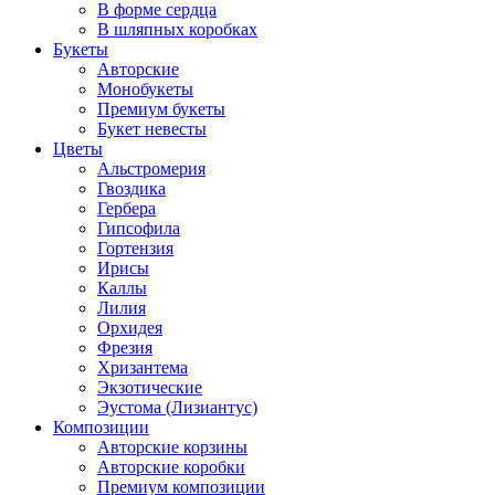
В форме сердца
В шляпных коробках
Букеты
Авторские
Монобукеты
Премиум букеты
Букет невесты
Цветы
Альстромерия
Гвоздика
Гербера
Гипсофила
Гортензия
Ирисы
Каллы
Лилия
Орхидея
Фрезия
Хризантема
Экзотические
Эустома (Лизиантус)
Композиции
Авторские корзины
Авторские коробки
Премиум композиции