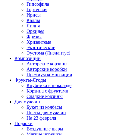
Гипсофила
Гортензия
Ирисы
Каллы
Лилия
Орхидея
Фрезия
Хризантема
Экзотические
Эустома (Лизиантус)
Композиции
Авторские корзины
Авторские коробки
Премиум композиции
Фрукты-Ягоды
Клубника в шоколаде
Корзина с фруктами
Сладкие корзины
Для мужчин
Букет из колбасы
Цветы для мужчин
На 23 февраля
Подарки
Воздушные шары
Мягкие игрушки