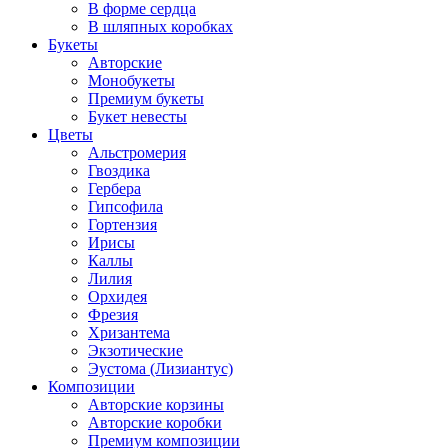
В форме сердца
В шляпных коробках
Букеты
Авторские
Монобукеты
Премиум букеты
Букет невесты
Цветы
Альстромерия
Гвоздика
Гербера
Гипсофила
Гортензия
Ирисы
Каллы
Лилия
Орхидея
Фрезия
Хризантема
Экзотические
Эустома (Лизиантус)
Композиции
Авторские корзины
Авторские коробки
Премиум композиции