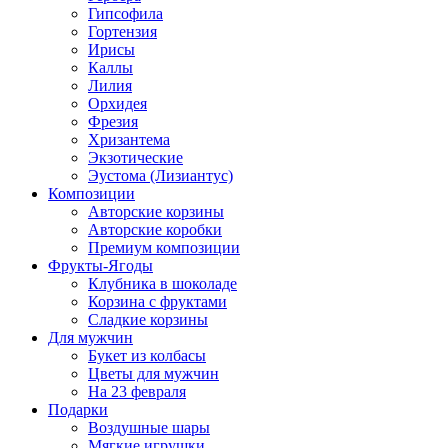
Гипсофила
Гортензия
Ирисы
Каллы
Лилия
Орхидея
Фрезия
Хризантема
Экзотические
Эустома (Лизиантус)
Композиции
Авторские корзины
Авторские коробки
Премиум композиции
Фрукты-Ягоды
Клубника в шоколаде
Корзина с фруктами
Сладкие корзины
Для мужчин
Букет из колбасы
Цветы для мужчин
На 23 февраля
Подарки
Воздушные шары
Мягкие игрушки