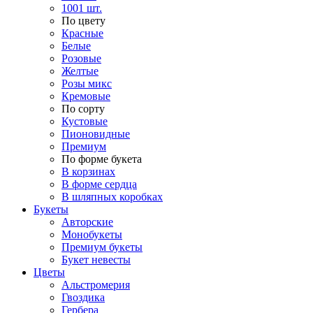
1001 шт.
По цвету
Красные
Белые
Розовые
Желтые
Розы микс
Кремовые
По сорту
Кустовые
Пионовидные
Премиум
По форме букета
В корзинах
В форме сердца
В шляпных коробках
Букеты
Авторские
Монобукеты
Премиум букеты
Букет невесты
Цветы
Альстромерия
Гвоздика
Гербера