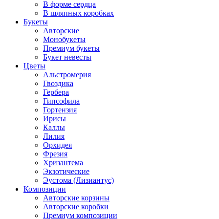
В форме сердца
В шляпных коробках
Букеты
Авторские
Монобукеты
Премиум букеты
Букет невесты
Цветы
Альстромерия
Гвоздика
Гербера
Гипсофила
Гортензия
Ирисы
Каллы
Лилия
Орхидея
Фрезия
Хризантема
Экзотические
Эустома (Лизиантус)
Композиции
Авторские корзины
Авторские коробки
Премиум композиции