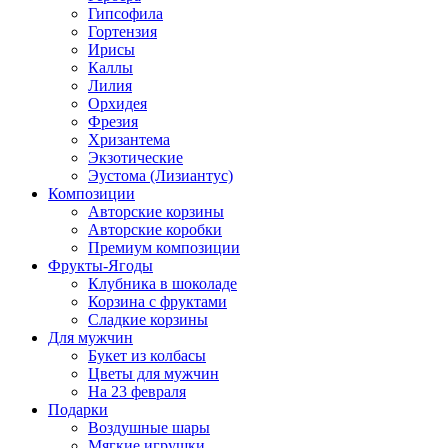
Гипсофила
Гортензия
Ирисы
Каллы
Лилия
Орхидея
Фрезия
Хризантема
Экзотические
Эустома (Лизиантус)
Композиции
Авторские корзины
Авторские коробки
Премиум композиции
Фрукты-Ягоды
Клубника в шоколаде
Корзина с фруктами
Сладкие корзины
Для мужчин
Букет из колбасы
Цветы для мужчин
На 23 февраля
Подарки
Воздушные шары
Мягкие игрушки