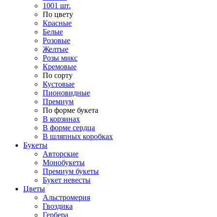
1001 шт.
По цвету
Красные
Белые
Розовые
Желтые
Розы микс
Кремовые
По сорту
Кустовые
Пионовидные
Премиум
По форме букета
В корзинах
В форме сердца
В шляпных коробках
Букеты
Авторские
Монобукеты
Премиум букеты
Букет невесты
Цветы
Альстромерия
Гвоздика
Гербера