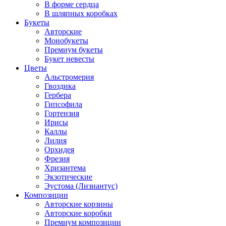
В форме сердца
В шляпных коробках
Букеты
Авторские
Монобукеты
Премиум букеты
Букет невесты
Цветы
Альстромерия
Гвоздика
Гербера
Гипсофила
Гортензия
Ирисы
Каллы
Лилия
Орхидея
Фрезия
Хризантема
Экзотические
Эустома (Лизиантус)
Композиции
Авторские корзины
Авторские коробки
Премиум композиции