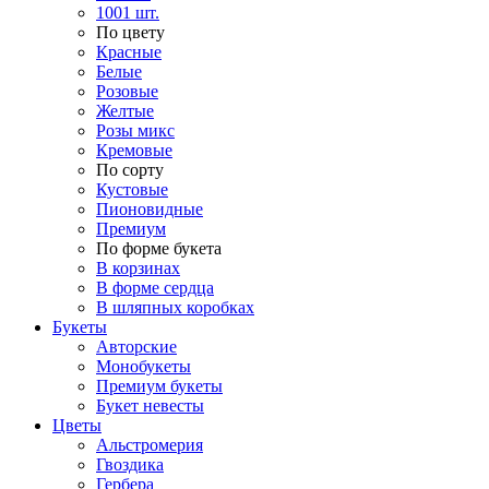
1001 шт.
По цвету
Красные
Белые
Розовые
Желтые
Розы микс
Кремовые
По сорту
Кустовые
Пионовидные
Премиум
По форме букета
В корзинах
В форме сердца
В шляпных коробках
Букеты
Авторские
Монобукеты
Премиум букеты
Букет невесты
Цветы
Альстромерия
Гвоздика
Гербера