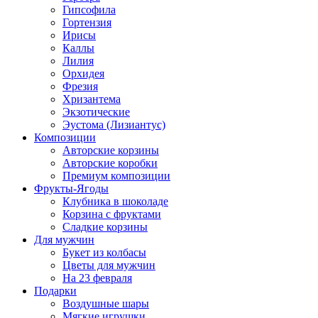
Гипсофила
Гортензия
Ирисы
Каллы
Лилия
Орхидея
Фрезия
Хризантема
Экзотические
Эустома (Лизиантус)
Композиции
Авторские корзины
Авторские коробки
Премиум композиции
Фрукты-Ягоды
Клубника в шоколаде
Корзина с фруктами
Сладкие корзины
Для мужчин
Букет из колбасы
Цветы для мужчин
На 23 февраля
Подарки
Воздушные шары
Мягкие игрушки