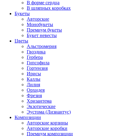
В форме сердца
В шляпных коробках
Букеты
Авторские
Монобукеты
Премиум букеты
Букет невесты
Цветы
Альстромерия
Гвоздика
Гербера
Гипсофила
Гортензия
Ирисы
Каллы
Лилия
Орхидея
Фрезия
Хризантема
Экзотические
Эустома (Лизиантус)
Композиции
Авторские корзины
Авторские коробки
Премиум композиции