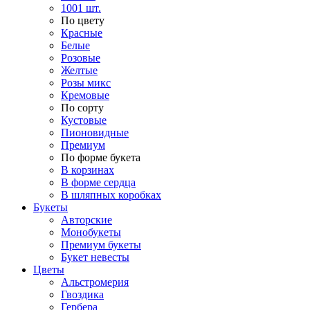
1001 шт.
По цвету
Красные
Белые
Розовые
Желтые
Розы микс
Кремовые
По сорту
Кустовые
Пионовидные
Премиум
По форме букета
В корзинах
В форме сердца
В шляпных коробках
Букеты
Авторские
Монобукеты
Премиум букеты
Букет невесты
Цветы
Альстромерия
Гвоздика
Гербера