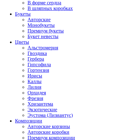
В форме сердца
В шляпных коробках
Букеты
Авторские
Монобукеты
Премиум букеты
Букет невесты
Цветы
Альстромерия
Гвоздика
Гербера
Гипсофила
Гортензия
Ирисы
Каллы
Лилия
Орхидея
Фрезия
Хризантема
Экзотические
Эустома (Лизиантус)
Композиции
Авторские корзины
Авторские коробки
Премиум композиции