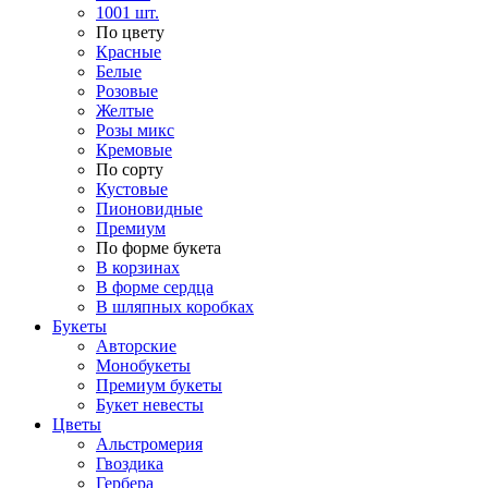
1001 шт.
По цвету
Красные
Белые
Розовые
Желтые
Розы микс
Кремовые
По сорту
Кустовые
Пионовидные
Премиум
По форме букета
В корзинах
В форме сердца
В шляпных коробках
Букеты
Авторские
Монобукеты
Премиум букеты
Букет невесты
Цветы
Альстромерия
Гвоздика
Гербера