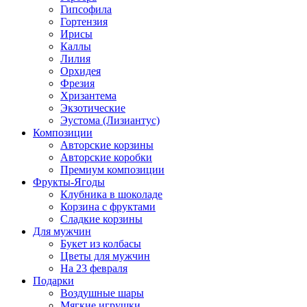
Гипсофила
Гортензия
Ирисы
Каллы
Лилия
Орхидея
Фрезия
Хризантема
Экзотические
Эустома (Лизиантус)
Композиции
Авторские корзины
Авторские коробки
Премиум композиции
Фрукты-Ягоды
Клубника в шоколаде
Корзина с фруктами
Сладкие корзины
Для мужчин
Букет из колбасы
Цветы для мужчин
На 23 февраля
Подарки
Воздушные шары
Мягкие игрушки