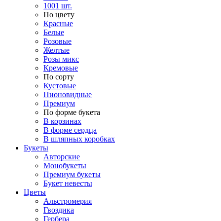
1001 шт.
По цвету
Красные
Белые
Розовые
Желтые
Розы микс
Кремовые
По сорту
Кустовые
Пионовидные
Премиум
По форме букета
В корзинах
В форме сердца
В шляпных коробках
Букеты
Авторские
Монобукеты
Премиум букеты
Букет невесты
Цветы
Альстромерия
Гвоздика
Гербера