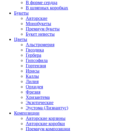
В форме сердца
В шляпных коробках
Букеты
Авторские
Монобукеты
Премиум букеты
Букет невесты
Цветы
Альстромерия
Гвоздика
Гербера
Гипсофила
Гортензия
Ирисы
Каллы
Лилия
Орхидея
Фрезия
Хризантема
Экзотические
Эустома (Лизиантус)
Композиции
Авторские корзины
Авторские коробки
Премиум композиции