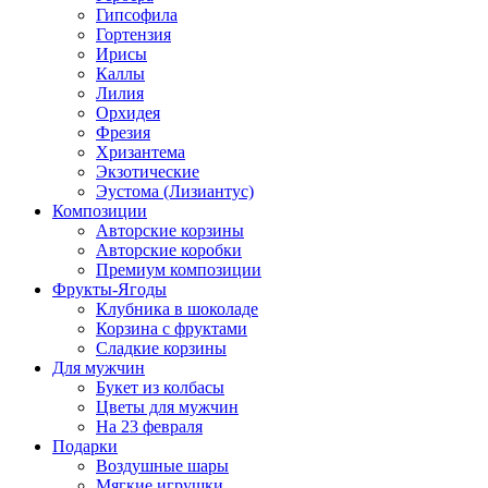
Гипсофила
Гортензия
Ирисы
Каллы
Лилия
Орхидея
Фрезия
Хризантема
Экзотические
Эустома (Лизиантус)
Композиции
Авторские корзины
Авторские коробки
Премиум композиции
Фрукты-Ягоды
Клубника в шоколаде
Корзина с фруктами
Сладкие корзины
Для мужчин
Букет из колбасы
Цветы для мужчин
На 23 февраля
Подарки
Воздушные шары
Мягкие игрушки